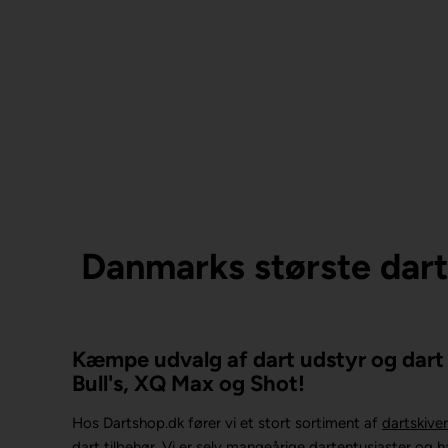
Danmarks største dar
Kæmpe udvalg af dart udstyr og dart 
Bull's, XQ Max og Shot!
Hos Dartshop.dk fører vi et stort sortiment af
dartskiver
dart tilbehør. Vi er selv mangeårige dartentusiaster og 