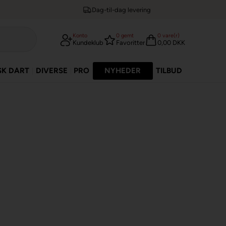
Dag-til-dag levering
Konto
0
gemt
0
vare(r)
Kundeklub
Favoritter
0,00 DKK
SK DART
DIVERSE
PRO
NYHEDER
TILBUD