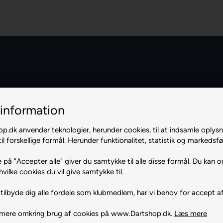
information
.dk anvender teknologier, herunder cookies, til at indsamle oplysn
il forskellige formål. Herunder funktionalitet, statistik og markedsfø
 på "Accepter alle" giver du samtykke til alle disse formål. Du kan o
hvilke cookies du vil give samtykke til.
tilbyde dig alle fordele som klubmedlem, har vi behov for accept af
Optjen 7% bonuskroner hver ga
optjenes dog ikke bonus på ne
 mere omkring brug af cookies på www.Dartshop.dk.
Læs mere