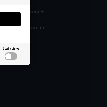
il klubkunder
 på fremtidige ordrer
rik
tfalder den opsparede
.
Statistiske