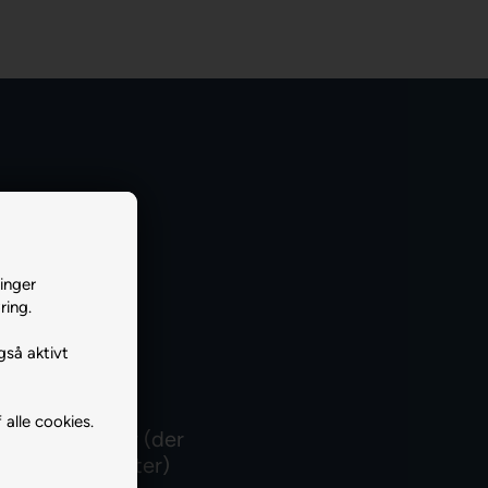
inger
ring.
gså aktivt
 alle cookies.
ng du handler (der
dsatte produkter)