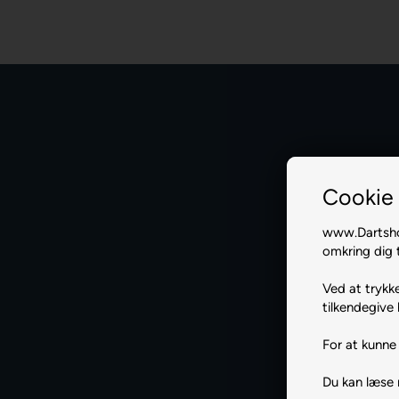
Cookie 
www.Dartshop
omkring dig t
Ved at trykke
tilkendegive 
For at kunne 
Du kan læse