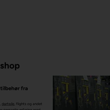
tshop
tilbehør fra
,
dartpile
, flights og andet
har personlig erfaring med