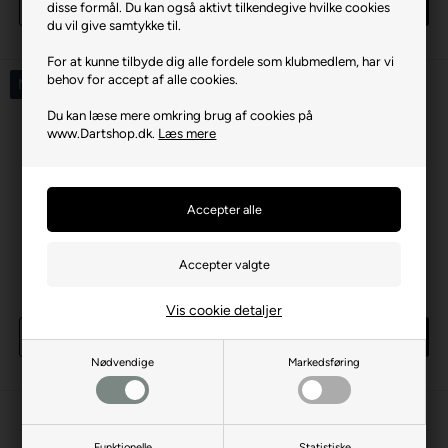
Køb
Køb
disse formål. Du kan også aktivt tilkendegive hvilke cookies
du vil give samtykke til.
50 stk
på lager
49 stk
på lager
For at kunne tilbyde dig alle fordele som klubmedlem, har vi
behov for accept af alle cookies.
Nyhed
Du kan læse mere omkring brug af cookies på
www.Dartshop.dk.
Læs mere
Shot Goths Guld Turbo
Points 40 mm
Shot Turbo Dart Sharperner
69,00 DKK
119,00 DKK
Vis cookie detaljer
Køb
Køb
Nødvendige
Markedsføring
50 stk
på lager
25 stk
på lager
Funktionelle
Statistiske