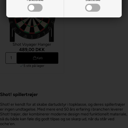
Shot Voyager Hanger
489,00 DKK
Køb
5 stk
på lager
Shot! spillertrøjer
Shot! er kendt for at skabe dartudstyr i topklasse, og deres spillertrøjer
er ingen undtagelse. Med mere end 50 års erfaring i branchen leverer
Shot! trøjer, der kombinerer moderne design med funktionelt materiale,
så du både kan føle dig godt tilpas og se skarp ud, når du står ved
oche’en.