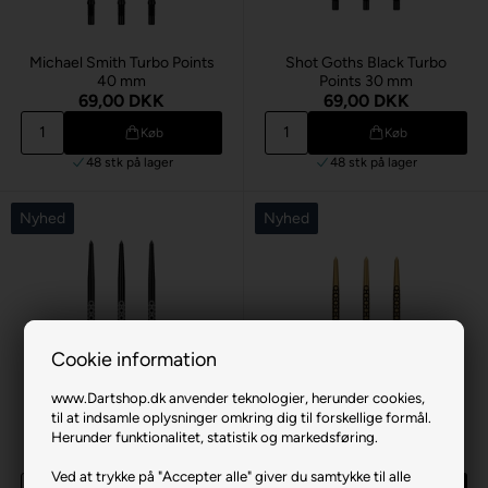
Michael Smith Turbo Points
Shot Goths Black Turbo
40 mm
Points 30 mm
69,00 DKK
69,00 DKK
Køb
Køb
48 stk
på lager
48 stk
på lager
Nyhed
Nyhed
Cookie information
www.Dartshop.dk anvender teknologier, herunder cookies,
til at indsamle oplysninger omkring dig til forskellige formål.
Shot Goths Black Turbo
Shot Goths Guld Turbo
Herunder funktionalitet, statistik og markedsføring.
Points 40 mm
Points 30 mm
69,00 DKK
69,00 DKK
Ved at trykke på "Accepter alle" giver du samtykke til alle