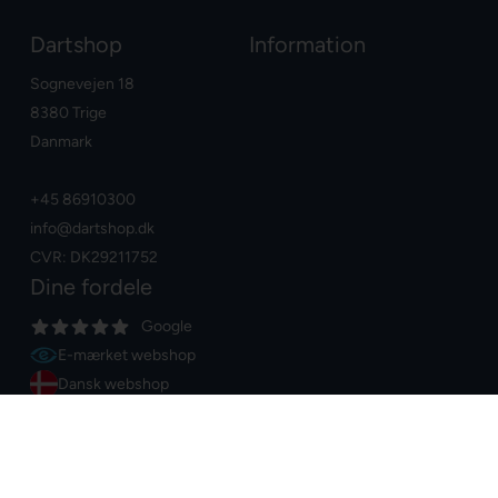
Dartshop
Information
Sognevejen 18
8380 Trige
Danmark
+45 86910300
info@dartshop.dk
CVR: DK29211752
Dine fordele
Google
E-mærket webshop
Dansk webshop
Dag-til-dag levering
Fri fragt over
400,00 DKK
60 dages returret