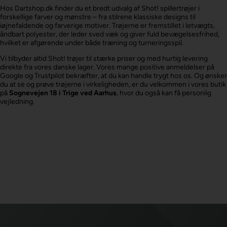
Hos Dartshop.dk finder du et bredt udvalg af Shot! spillertrøjer i
forskellige farver og mønstre – fra stilrene klassiske designs til
iøjnefaldende og farverige motiver. Trøjerne er fremstillet i letvægts,
åndbart polyester, der leder sved væk og giver fuld bevægelsesfrihed,
hvilket er afgørende under både træning og turneringsspil.
Vi tilbyder altid Shot! trøjer til stærke priser og med hurtig levering
direkte fra vores danske lager. Vores mange positive anmeldelser på
Google og Trustpilot bekræfter, at du kan handle trygt hos os. Og ønsker
du at se og prøve trøjerne i virkeligheden, er du velkommen i vores butik
på
Sognevejen 18 i Trige ved Aarhus
, hvor du også kan få personlig
vejledning.