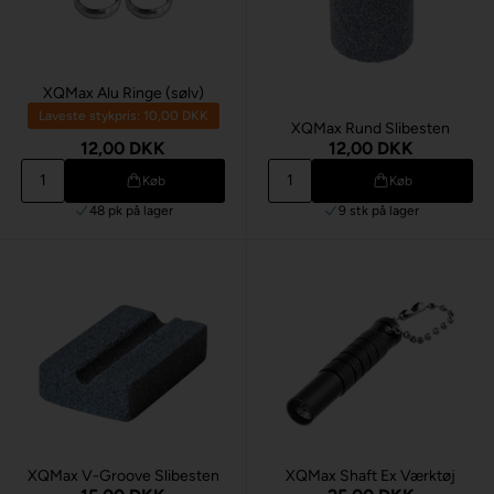
XQMax Alu Ringe (sølv)
Laveste stykpris: 10,00 DKK
XQMax Rund Slibesten
12,00 DKK
12,00 DKK
Køb
Køb
48 pk
på lager
9 stk
på lager
XQMax V-Groove Slibesten
XQMax Shaft Ex Værktøj