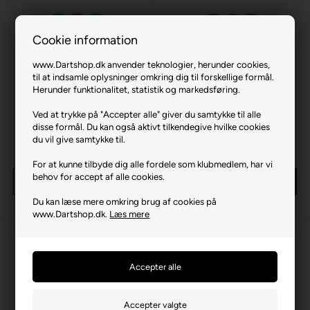
Cookie information
www.Dartshop.dk anvender teknologier, herunder cookies,
til at indsamle oplysninger omkring dig til forskellige formål.
Herunder funktionalitet, statistik og markedsføring.
XQMax Flight Skåner
XQMax Flight Skåner
Ved at trykke på "Accepter alle" giver du samtykke til alle
Aluminium (blå)
Aluminium (grøn)
disse formål. Du kan også aktivt tilkendegive hvilke cookies
du vil give samtykke til.
Laveste stykpris: 8,00 DKK
Laveste stykpris: 8,00 DKK
10,00 DKK
10,00 DKK
For at kunne tilbyde dig alle fordele som klubmedlem, har vi
behov for accept af alle cookies.
Køb
Køb
92 sæt
på lager
116 sæt
på lager
Du kan læse mere omkring brug af cookies på
www.Dartshop.dk.
Læs mere