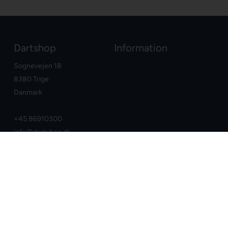
Dartshop
Information
Sognevejen 18
8380 Trige
Danmark
+45 86910300
info@dartshop.dk
CVR: DK29211752
Dine fordele
Google
E-mærket webshop
Dansk webshop
Dag-til-dag levering