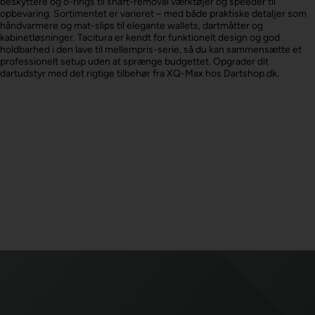
beskyttere og o-rings til shaft-removal værktøjer og speeder til
opbevaring. Sortimentet er varieret – med både praktiske detaljer som
håndvarmere og mat-slips til elegante wallets, dartmåtter og
kabinetløsninger. Tacitura er kendt for funktionelt design og god
holdbarhed i den lave til mellempris-serie, så du kan sammensætte et
professionelt setup uden at sprænge budgettet. Opgrader dit
dartudstyr med det rigtige tilbehør fra XQ-Max hos Dartshop.dk.