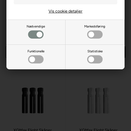
Vis cookie detaljer
XQMax Flight Skåner
XQMax Flight Skåner
Nødvendige
Markedsføring
Aluminium (guld)
Aluminium (rød)
Laveste stykpris: 8,00 DKK
Laveste stykpris: 8,00 DKK
10,00 DKK
10,00 DKK
Funktionelle
Statistiske
Køb
Køb
82 sæt
på lager
69 sæt
på lager
XQMax Flight Skåner
XQMax Flight Skåner