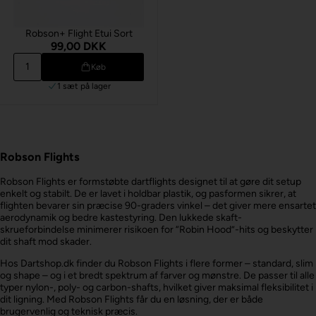
Robson+ Flight Etui Sort
99,00 DKK
Køb
1 sæt
på lager
Robson Flights
Robson Flights er formstøbte dartflights designet til at gøre dit setup
enkelt og stabilt. De er lavet i holdbar plastik, og pasformen sikrer, at
flighten bevarer sin præcise 90-graders vinkel – det giver mere ensartet
aerodynamik og bedre kastestyring. Den lukkede skaft-
skrueforbindelse minimerer risikoen for “Robin Hood”-hits og beskytter
dit shaft mod skader.
Hos Dartshop.dk finder du Robson Flights i flere former – standard, slim
og shape – og i et bredt spektrum af farver og mønstre. De passer til alle
typer nylon-, poly- og carbon-shafts, hvilket giver maksimal fleksibilitet i
dit ligning. Med Robson Flights får du en løsning, der er både
brugervenlig og teknisk præcis.