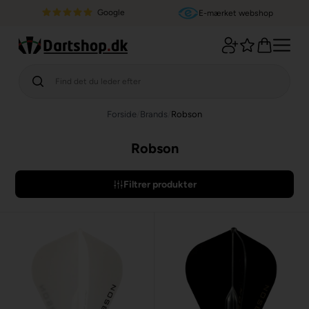
Google
E-mærket webshop
Forside
/
Brands
/
Robson
Robson
Filtrer produkter