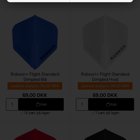
Robson+ Flight Standard
Robson+ Flight Standard
Dimpled Blå
Dimpled Hvid
Laveste stykpris: 59,00 DKK
Laveste stykpris: 59,00 DKK
69,00 DKK
69,00 DKK
Køb
Køb
13 sæt
på lager
7 sæt
på lager