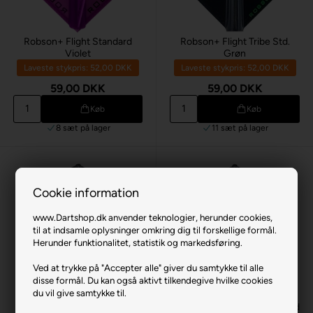
Robson+ Flight Standard
Robson+ Flight Tribe Std.
Violet
Grøn
Laveste stykpris: 52,00 DKK
Laveste stykpris: 52,00 DKK
59,00 DKK
59,00 DKK
Køb
Køb
8 sæt
på lager
11 sæt
på lager
Cookie information
www.Dartshop.dk anvender teknologier, herunder cookies,
til at indsamle oplysninger omkring dig til forskellige formål.
Herunder funktionalitet, statistik og markedsføring.
Ved at trykke på "Accepter alle" giver du samtykke til alle
disse formål. Du kan også aktivt tilkendegive hvilke cookies
du vil give samtykke til.
Robson+ Flight Tribe Std.
Hvid
Robson+ Flight Tribe Std. Rød