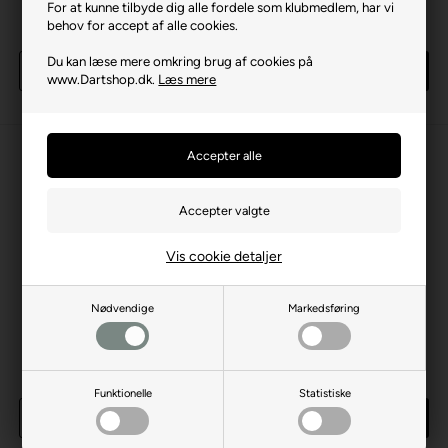
For at kunne tilbyde dig alle fordele som klubmedlem, har vi
Laveste stykpris: 52,00 DKK
Laveste stykpris: 52,00 DKK
behov for accept af alle cookies.
59,00 DKK
59,00 DKK
Du kan læse mere omkring brug af cookies på
Køb
Køb
www.Dartshop.dk.
Læs mere
8 sæt
på lager
1 sæt
på lager
Vis cookie detaljer
Nødvendige
Markedsføring
Robson+ Flight Finn Black
Robson+ Flight Finn White
Laveste stykpris: 59,00 DKK
Laveste stykpris: 59,00 DKK
69,00 DKK
69,00 DKK
Funktionelle
Statistiske
Køb
Køb
3 sæt
på lager
3 sæt
på lager