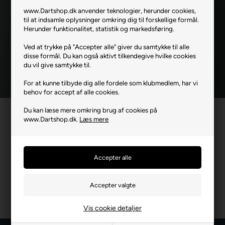
www.Dartshop.dk anvender teknologier, herunder cookies,
til at indsamle oplysninger omkring dig til forskellige formål.
Herunder funktionalitet, statistik og markedsføring.
Ja tak, jeg ønsker at modtage nyhedsbreve og skræddersyet
markedsføring fra Dartshop via e-mail. Jeg kan til enhver tid
Ved at trykke på "Accepter alle" giver du samtykke til alle
afmelde mig igen.
Læs mere i vores samtykkeerklæring for
disse formål. Du kan også aktivt tilkendegive hvilke cookies
elektronisk post
du vil give samtykke til.
For at kunne tilbyde dig alle fordele som klubmedlem, har vi
behov for accept af alle cookies.
Du kan læse mere omkring brug af cookies på
www.Dartshop.dk.
Læs mere
Vis cookie detaljer