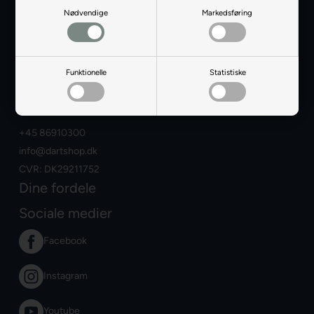
Nødvendige
Markedsføring
Dartshop
Information
Sognevejen 18
Funktionelle
Statistiske
8380 Trige
Danmark
+45 86910300
info@dartshop.dk
CVR: DK29211752
Dine fordele
Sociale medier
Facebook
Instagram
Youtube