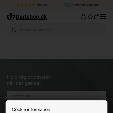
Google
E-mærket webshop
Hold dig opdateret
når det gælder
Cookie information