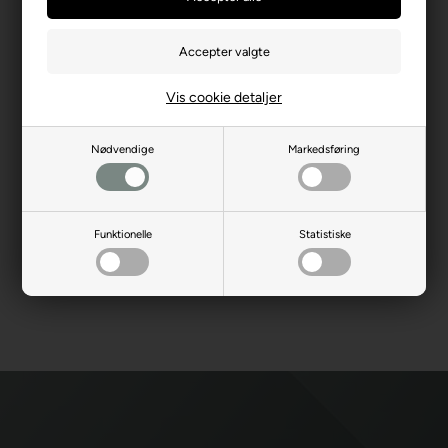
vores produkter. og du får Danmarks bedste kundeservice når
du handler hos os. Vi sætter en stor ære i at, hjælpe og rådgive
alle vores kunder, så de får dækket deres behov bedst muligt.
Som kunde er man mere end velkommen til at prøve sit nye
dartudstyr inden køb. Vi har et showroom hvor du har mulighed
for at kaste med pilen, så du er sikret den rigtige pil kommer
Vis cookie detaljer
med hjem. Det er nemlig meget vigtigt for os, at du er tilfreds
med dit køb og dermed får det mest optimale ud af dine
dartoplevelser.
Nødvendige
Markedsføring
Du finder følgende dart brands på Dartshop.dk:
Target
-
Bull´s
-
Unicorn
-
One80
-
Winmau
-
XQ Max
-
L-Style
-
Red Dragon
-
Shot
-
Condor
-
Gran Darts
-
Cosmo
-
Robson
-
Scolia
.
Funktionelle
Statistiske