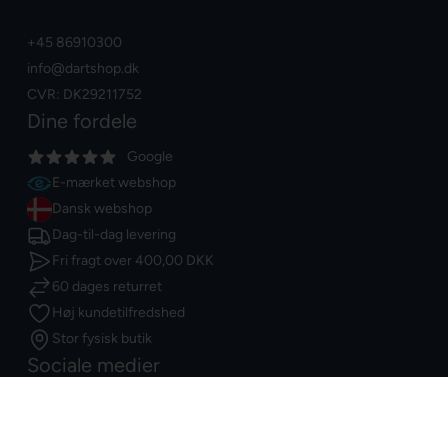
+45 86910300
info@dartshop.dk
CVR: DK29211752
Dine fordele
Google
E-mærket webshop
Dansk webshop
Dag-til-dag levering
Fri fragt over
400,00 DKK
60 dages returret
Høj kundetilfredshed
Stor fysisk butik
Sociale medier
Facebook