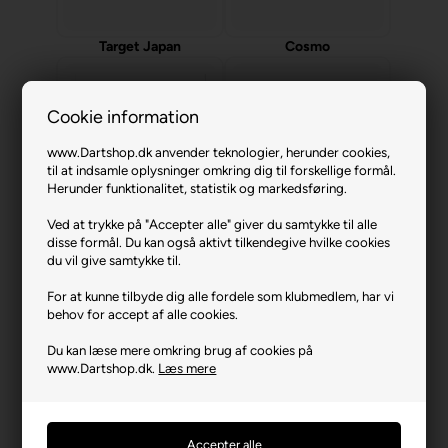
Target Japan
Cosmo
Cookie information
www.Dartshop.dk anvender teknologier, herunder cookies,
til at indsamle oplysninger omkring dig til forskellige formål.
Herunder funktionalitet, statistik og markedsføring.
Ved at trykke på "Accepter alle" giver du samtykke til alle
Robson
Scolia
disse formål. Du kan også aktivt tilkendegive hvilke cookies
du vil give samtykke til.
Dart brands hos Dartshop.dk
For at kunne tilbyde dig alle fordele som klubmedlem, har vi
behov for accept af alle cookies.
Hos Dartshop.dk finder du internationale og velrenommerede
brands indenfor dartsport. Vi fører kun dartudstyr i god kvalitet.
Du kan læse mere omkring brug af cookies på
Teamet bag Dartshop.dk er selv mangeårige dartentusiaster og
www.Dartshop.dk.
Læs mere
har igennem disse år fået stor personlig erfaring og deler gerne
denne erfaring videre.
Der følges løbende med i udviklingen af udstyr til både hobby-
samt på professionelt niveau. Du finder Danmarks største
udvalg af dartudstyr hos Dartshop og du får altid gode priser på