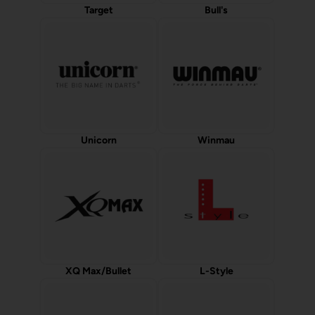
Target
Bull's
Unicorn
Winmau
XQ Max/Bullet
L-Style