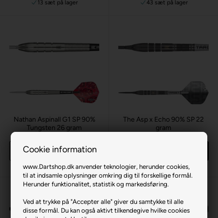
13 sæt
på lager
43 sæt
på lager
Nathan Aspinall G1 SP 90%
The Asp x Echo 90% SP 22
Tungsten 26 gram
gram
489,00 DKK
669,00 DKK
Cookie information
Køb
Køb
12 sæt
på lager
3 sæt
på lager
www.Dartshop.dk anvender teknologier, herunder cookies,
til at indsamle oplysninger omkring dig til forskellige formål.
Herunder funktionalitet, statistik og markedsføring.
Ved at trykke på "Accepter alle" giver du samtykke til alle
disse formål. Du kan også aktivt tilkendegive hvilke cookies