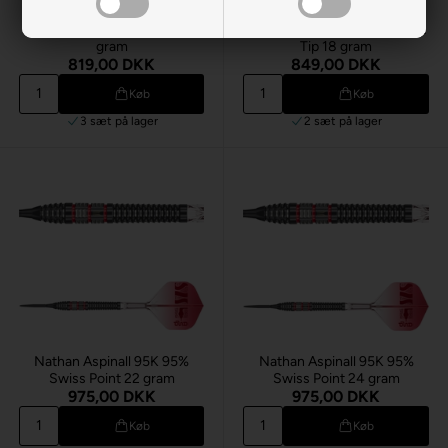
Nathan Aspinall 90%
Tungsten Sort Soft Tip 18
Nathan Aspinall G2 95% Soft
gram
Tip 18 gram
819,00 DKK
849,00 DKK
Køb
Køb
3 sæt
på lager
2 sæt
på lager
Nathan Aspinall 95K 95%
Nathan Aspinall 95K 95%
Swiss Point 22 gram
Swiss Point 24 gram
975,00 DKK
975,00 DKK
Køb
Køb