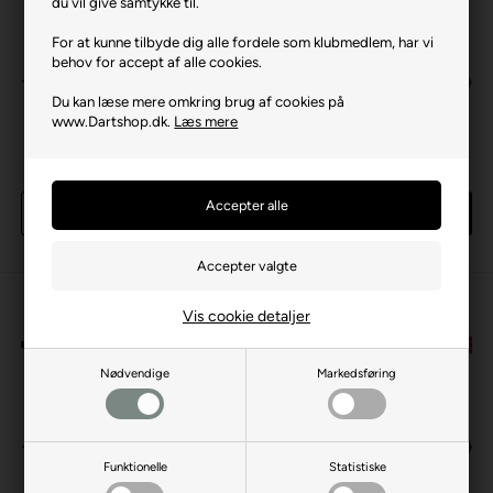
du vil give samtykke til.
For at kunne tilbyde dig alle fordele som klubmedlem, har vi
behov for accept af alle cookies.
Du kan læse mere omkring brug af cookies på
www.Dartshop.dk.
Læs mere
The Asp x Echo 90% SP 23
The Asp x Echo 90% SP 24
gram
gram
669,00 DKK
669,00 DKK
Køb
Køb
3 sæt
på lager
4 sæt
på lager
Vis cookie detaljer
Nødvendige
Markedsføring
Funktionelle
Statistiske