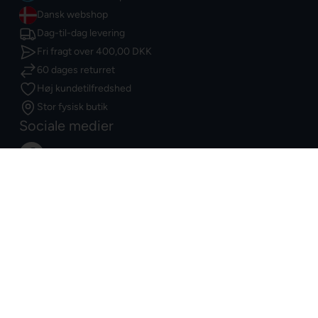
Dansk webshop
Dag-til-dag levering
Fri fragt over
400,00 DKK
60 dages returret
Høj kundetilfredshed
Stor fysisk butik
Sociale medier
Facebook
Instagram
Youtube
TikTok
@ Dartshop