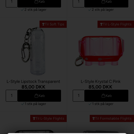
Køb
Køb
2 stk
på lager
2 stk
på lager
Til Soft Tips
Til L-Style Flights
L-Style Lipstock Transparent
L-Style Krystal C Pink
85,00 DKK
85,00 DKK
Køb
Køb
1 stk
på lager
1 stk
på lager
Til L-Style Flights
Til Formstøbte Flights