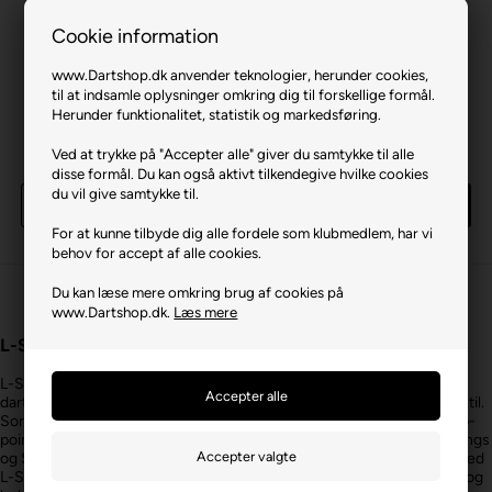
Cookie information
www.Dartshop.dk anvender teknologier, herunder cookies,
til at indsamle oplysninger omkring dig til forskellige formål.
Herunder funktionalitet, statistik og markedsføring.
L-Style Krystal C Sort
L-Style L-Case Sort
Ved at trykke på "Accepter alle" giver du samtykke til alle
85,00 DKK
65,00 DKK
disse formål. Du kan også aktivt tilkendegive hvilke cookies
du vil give samtykke til.
Køb
Køb
For at kunne tilbyde dig alle fordele som klubmedlem, har vi
2 stk
på lager
8 stk
på lager
behov for accept af alle cookies.
Du kan læse mere omkring brug af cookies på
www.Dartshop.dk.
Læs mere
L-Style Darttilbehør
L-Style er kendt for at tilbyde en omfattende og innovativ serie af
darttilbehør, der hjælper dig med at optimere både performance og stil.
Sortimentet hos Dartshop.dk dækker alt fra flights, skafter og soft tip-
points til avancerede etuier, flytteleister, flight cases, Champagne Rings
og Shell Lock-system – alle designet med omtanke og høj kvalitet. Med
L-Style får du japansk design, der kombinerer funktionalitet, æstetik og