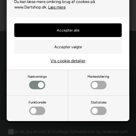
Du kan læse mere omkring brug af cookies på
www.Dartshop.dk.
Læs mere
Vis cookie detaljer
Hold dig opdateret
når det gælder
Nødvendige
Markedsføring
Funktionelle
Statistiske
Ja tak, jeg ønsker at modtage nyhedsbreve og skræddersyet