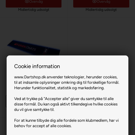
Overvåg
Overvåg
Midlertidig udsolgt
Midlertidig udsolgt
Cookie information
www.Dartshop.dk anvender teknologier, herunder cookies,
GranBoard LED Dart Måtte
til at indsamle oplysninger omkring dig til forskellige formål.
(til GranBoard3 og 3s)
Herunder funktionalitet, statistik og markedsføring.
1.199,00 DKK
Ved at trykke på "Accepter alle" giver du samtykke til alle
Køb
disse formål. Du kan også aktivt tilkendegive hvilke cookies
du vil give samtykke til.
5 stk
på lager
For at kunne tilbyde dig alle fordele som klubmedlem, har vi
behov for accept af alle cookies.