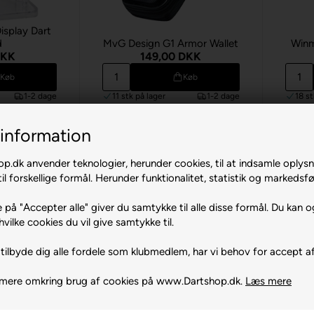
splay Dart
d
MvG Design G1 Armor Wallet
Winm
DKK
149,00 DKK
Køb
Køb
1-2 dage
11 stk
på lager
1-2 dage
18 s
information
.dk anvender teknologier, herunder cookies, til at indsamle oplysn
il forskellige formål. Herunder funktionalitet, statistik og markedsfø
 på "Accepter alle" giver du samtykke til alle disse formål. Du kan o
hvilke cookies du vil give samtykke til.
tilbyde dig alle fordele som klubmedlem, har vi behov for accept af
 mere omkring brug af cookies på www.Dartshop.dk.
Læs mere
ænings- og
skit