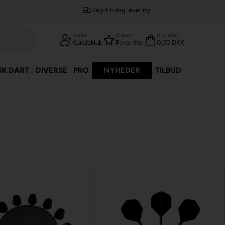
Dag-til-dag levering
Konto
0
gemt
0
vare(r)
Kundeklub
Favoritter
0,00 DKK
SK DART
DIVERSE
PRO
NYHEDER
TILBUD