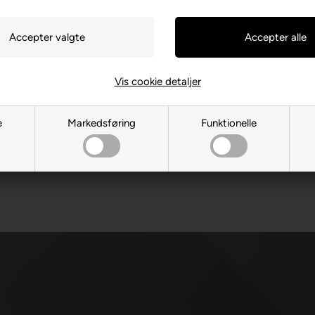
 DKK
Køb
1-2 dage
Vis cookie detaljer
e
Markedsføring
Funktionelle