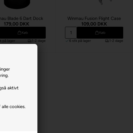
au Blade 6 Dart Dock
Winmau Fusion Flight Case
179,00 DKK
109,00 DKK
Køb
Køb
tk
på lager
1-2 dage
6 stk
på lager
1-2 dage
inger
ring.
gså aktivt
 alle cookies.