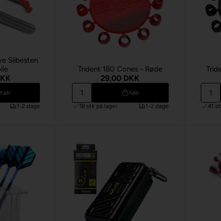
e Slibesten
ile
Trident 180 Cones - Røde
Trid
DKK
29,00 DKK
Køb
Køb
1-2 dage
18 stk
på lager
1-2 dage
41 s