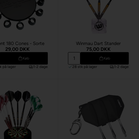
ent 180 Cones - Sorte
Winmau Dart Stander
29,00 DKK
75,00 DKK
Køb
Køb
tk
på lager
1-2 dage
28 stk
på lager
1-2 dage