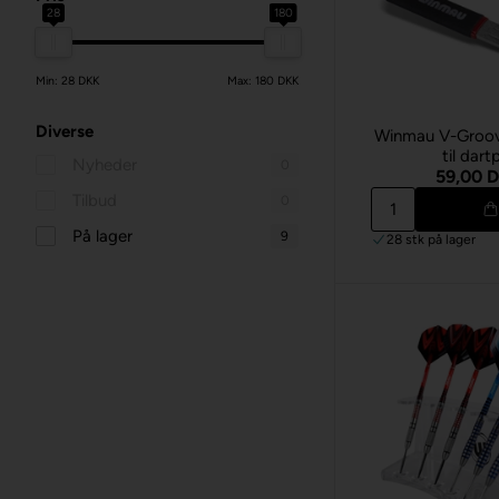
28
180
Min: 28 DKK
Max: 180 DKK
Diverse
Winmau V-Groov
til dartp
Nyheder
0
59,00 
Tilbud
0
På lager
9
28 stk
på lager