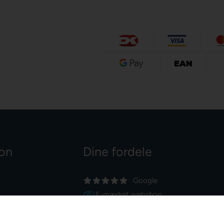
ion
Dine fordele
Google
E-mærket webshop
Dansk webshop
Dag-til-dag levering