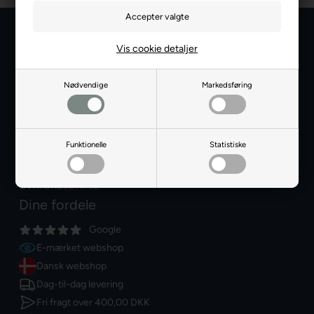
Vis cookie detaljer
Dartshop
Information
Sognevejen 18
Nødvendige
Markedsføring
8380 Trige
Danmark
Funktionelle
Statistiske
+45 86910300
info@dartshop.dk
CVR: DK29211752
Dine fordele
Google
E-mærket webshop
Dansk webshop
Dag-til-dag levering
Fri fragt over
400,00 DKK