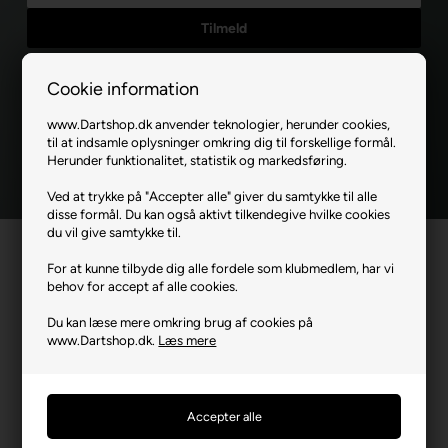
Ja tak, jeg ønsker at modtage nyhedsbreve og skræddersyet
Cookie information
markedsføring fra Dartshop via e-mail. Jeg kan til enhver tid
afmelde mig igen.
Læs mere i vores samtykkeerklæring for
www.Dartshop.dk anvender teknologier, herunder cookies,
elektronisk post
til at indsamle oplysninger omkring dig til forskellige formål.
Herunder funktionalitet, statistik og markedsføring.
Ved at trykke på "Accepter alle" giver du samtykke til alle
disse formål. Du kan også aktivt tilkendegive hvilke cookies
du vil give samtykke til.
For at kunne tilbyde dig alle fordele som klubmedlem, har vi
behov for accept af alle cookies.
Du kan læse mere omkring brug af cookies på
www.Dartshop.dk.
Læs mere