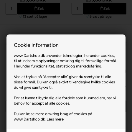
Køb
Køb
13 sæt
på lager
9 sæt
på lager
Cookie information
www.Dartshop.dk anvender teknologier, herunder cookies,
til at indsamle oplysninger omkring dig til forskellige formål.
Herunder funktionalitet, statistik og markedsføring.
Ved at trykke på "Accepter alle" giver du samtykke til alle
disse formål. Du kan også aktivt tilkendegive hvilke cookies
du vil give samtykke til.
Bull's Meteor Dartpile 80%
Bull's Meteor Dartpile 80% 27
26 gram
gram
299,00 DKK
299,00 DKK
For at kunne tilbyde dig alle fordele som klubmedlem, har vi
behov for accept af alle cookies.
Køb
Køb
Du kan læse mere omkring brug af cookies på
5 sæt
på lager
8 sæt
på lager
www.Dartshop.dk.
Læs mere