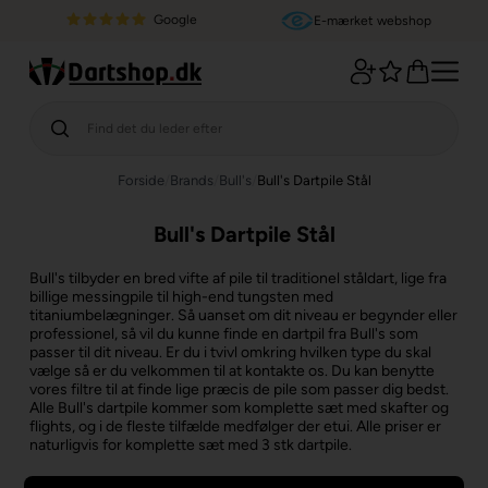
Google
E-mærket webshop
Forside
/
Brands
/
Bull's
/
Bull's Dartpile Stål
Bull's Dartpile Stål
Bull's tilbyder en bred vifte af pile til traditionel ståldart, lige fra
billige messingpile til high-end tungsten med
titaniumbelægninger. Så uanset om dit niveau er begynder eller
professionel, så vil du kunne finde en dartpil fra Bull's som
passer til dit niveau. Er du i tvivl omkring hvilken type du skal
vælge så er du velkommen til at kontakte os. Du kan benytte
vores filtre til at finde lige præcis de pile som passer dig bedst.
Alle Bull's dartpile kommer som komplette sæt med skafter og
flights, og i de fleste tilfælde medfølger der etui. Alle priser er
naturligvis for komplette sæt med 3 stk dartpile.