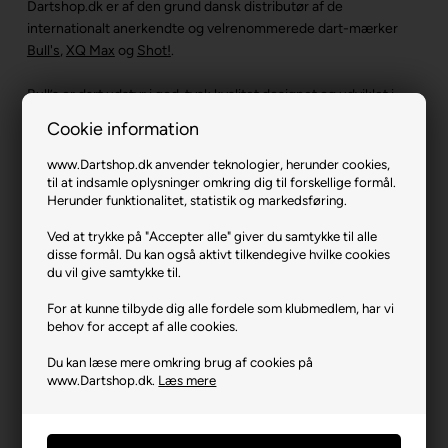
Dartshop.dk er af den grund dansk distributør af de
internationalt anerkendte og velrenommerede dart-mærker
Bull's
,
XQ Max
og
Shot!
.
Bull’s er dart udstyr i god, tysk kvalitet designet og udviklet i
Tyskland med grundighed og præcision for øje. Bull’s har
Cookie information
eksisteret siden 1992. SHOT! har en lidt længere historie og
blev grundlagt i New Zealand i 1970’erne af den passionerede
www.Dartshop.dk anvender teknologier, herunder cookies,
dartentusiast John McCormick. XQ Max er med opstart i 2007
til at indsamle oplysninger omkring dig til forskellige formål.
Herunder funktionalitet, statistik og markedsføring.
et af de yngste varemærker inden for dart udstyr og står bl.a.
bag de fede dartskiver, dartpile, flights og andet dart udstyr
Ved at trykke på "Accepter alle" giver du samtykke til alle
med dartstjernen Michael van Gerwens logo. Bull's, XQ Max og
disse formål. Du kan også aktivt tilkendegive hvilke cookies
Shot! er alle kendetegnet ved dart udstyr i høj kvalitet til lave
du vil give samtykke til.
priser.
For at kunne tilbyde dig alle fordele som klubmedlem, har vi
behov for accept af alle cookies.
Du kan læse mere omkring brug af cookies på
www.Dartshop.dk.
Læs mere