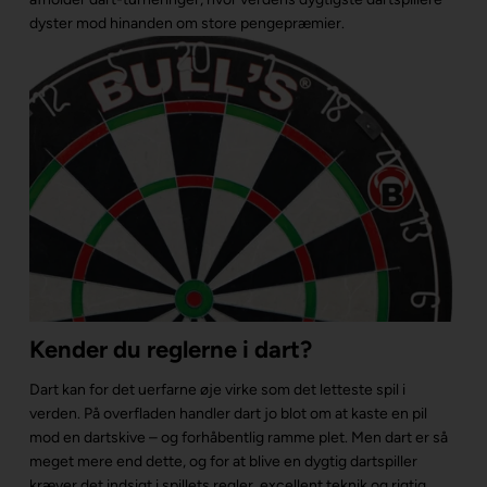
dyster mod hinanden om store pengepræmier.
Kender du reglerne i dart?
Dart kan for det uerfarne øje virke som det letteste spil i
verden. På overfladen handler dart jo blot om at kaste en pil
mod en dartskive – og forhåbentlig ramme plet. Men dart er så
meget mere end dette, og for at blive en dygtig dartspiller
kræver det indsigt i spillets regler, excellent teknik og rigtig