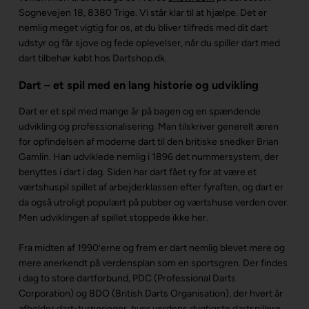
Sognevejen 18, 8380 Trige. Vi står klar til at hjælpe. Det er
nemlig meget vigtig for os, at du bliver tilfreds med dit dart
udstyr og får sjove og fede oplevelser, når du spiller dart med
dart tilbehør købt hos Dartshop.dk.
Dart – et spil med en lang historie og udvikling
Dart er et spil med mange år på bagen og en spændende
udvikling og professionalisering. Man tilskriver generelt æren
for opfindelsen af moderne dart til den britiske snedker Brian
Gamlin. Han udviklede nemlig i 1896 det nummersystem, der
benyttes i dart i dag. Siden har dart fået ry for at være et
værtshuspil spillet af arbejderklassen efter fyraften, og dart er
da også utroligt populært på pubber og værtshuse verden over.
Men udviklingen af spillet stoppede ikke her.
Fra midten af 1990’erne og frem er dart nemlig blevet mere og
mere anerkendt på verdensplan som en sportsgren. Der findes
i dag to store dartforbund, PDC (Professional Darts
Corporation) og BDO (British Darts Organisation), der hvert år
afholder dart-turneringer, hvor verdens dygtigste dartspillere