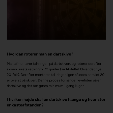
Hvordan roterer man en dartskive?
Man afmonterer tal-ringen på dartskiven, og roterer derefter
skiven i urets retning fx 72 grader (så 14-feltet bliver det nye
20-felt). Derefter monteres tal-ringen igen således at tallet 20
er øverst på skiven. Denne proces forlænger levetiden på en
dartskive og det bør gøres minimum 1 gang i ugen.
I hvilken højde skal en dartskive hænge og hvor stor
er kasteafstanden?