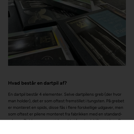
Hvad består en dartpil af?
En dartpil består 4 elementer. Selve dartpilens greb (der hvor
man holder), det er som oftest fremstillet i tungsten. På grebet
er monteret en spids, disse fås i flere forskellige udgaver, men
som oftest er pilene monteret fra fabrikken med en standard-
udgave. Det kræver special-værktøj for at udskifte spidser. Bag
på grebet er der monteret et skaft til at holde flights. Skaftet
fås i forskellige materialer og længder. Flights fås i forskellige