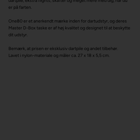
dartpile, ekstra flights, skafter og meget mere med dig, når du
er på farten.
One80 er et anerkendt mærke inden for dartudstyr, og deres
Master D-Box taske er af høj kvalitet og designet til at beskytte
dit udstyr.
Bemærk, at prisen er eksklusiv dartpile og andet tilbehør.
Lavet i nylon-materiale og måler ca. 27 x 18 x 5,5 cm.