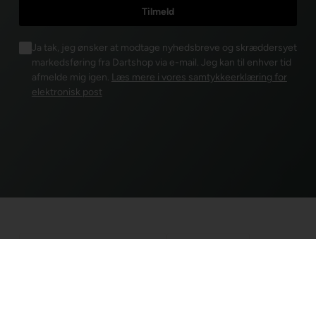
Ja tak, jeg ønsker at modtage nyhedsbreve og skræddersyet
markedsføring fra Dartshop via e-mail. Jeg kan til enhver tid
afmelde mig igen.
Læs mere i vores samtykkeerklæring for
elektronisk post