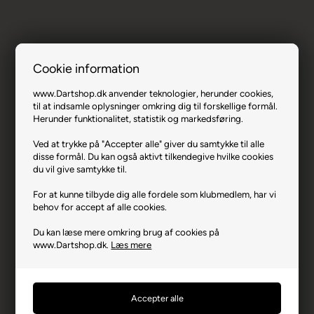
Cookie information
One80 Master D-Box Taske (lilla).
www.Dartshop.dk anvender teknologier, herunder cookies,
Varenr.: 0724-2577
til at indsamle oplysninger omkring dig til forskellige formål.
Producent
One80
Herunder funktionalitet, statistik og markedsføring.
Producentadresse
Gollierstrasse 70, DE-
Ved at trykke på "Accepter alle" giver du samtykke til alle
80339 Munchen
disse formål. Du kan også aktivt tilkendegive hvilke cookies
du vil give samtykke til.
Producent hjemmeside
one80dart.com
For at kunne tilbyde dig alle fordele som klubmedlem, har vi
Advarsler
Dart er en sport for voksne.
behov for accept af alle cookies.
Børn bør ikke spille uden
opsyn.
Du kan læse mere omkring brug af cookies på
www.Dartshop.dk.
Læs mere