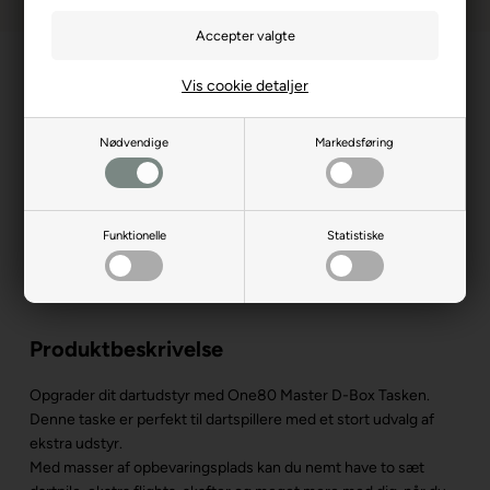
Vis cookie detaljer
Nødvendige
Markedsføring
Funktionelle
Statistiske
Produktbeskrivelse
Opgrader dit dartudstyr med One80 Master D-Box Tasken.
Denne taske er perfekt til dartspillere med et stort udvalg af
ekstra udstyr.
Med masser af opbevaringsplads kan du nemt have to sæt