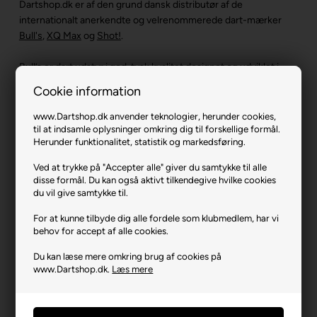
Dartshop.dk er af den grund dansk distributør af de
internationalt anerkendte og velrenommerede dart-mærker
Bull's
,
XQ Max
og
Shot!
.
Bull’s er dart udstyr i god, tysk kvalitet designet og udviklet i
Tyskland med grundighed og præcision for øje. Bull’s har
Cookie information
eksisteret siden 1992. SHOT! har en lidt længere historie og
blev grundlagt i New Zealand i 1970’erne af den passionerede
www.Dartshop.dk anvender teknologier, herunder cookies,
dartentusiast John McCormick. XQ Max er med opstart i 2007
til at indsamle oplysninger omkring dig til forskellige formål.
Herunder funktionalitet, statistik og markedsføring.
et af de yngste varemærker inden for dart udstyr og står bl.a.
bag de fede dartskiver, dartpile, flights og andet dart udstyr
Ved at trykke på "Accepter alle" giver du samtykke til alle
med dartstjernen Michael van Gerwens logo. Bull's, XQ Max og
disse formål. Du kan også aktivt tilkendegive hvilke cookies
Shot! er alle kendetegnet ved dart udstyr i høj kvalitet til lave
du vil give samtykke til.
priser.
For at kunne tilbyde dig alle fordele som klubmedlem, har vi
behov for accept af alle cookies.
Du kan læse mere omkring brug af cookies på
www.Dartshop.dk.
Læs mere