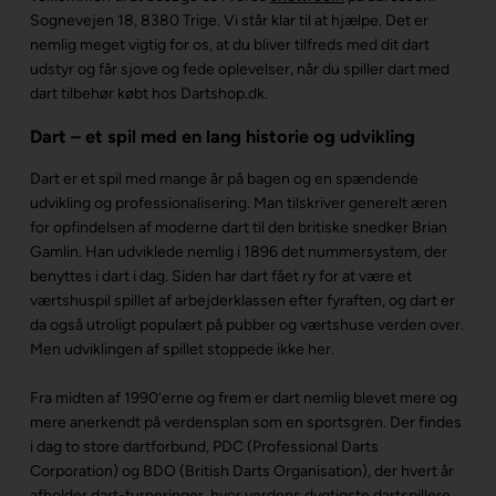
Sognevejen 18, 8380 Trige. Vi står klar til at hjælpe. Det er
nemlig meget vigtig for os, at du bliver tilfreds med dit dart
udstyr og får sjove og fede oplevelser, når du spiller dart med
dart tilbehør købt hos Dartshop.dk.
Dart – et spil med en lang historie og udvikling
Dart er et spil med mange år på bagen og en spændende
udvikling og professionalisering. Man tilskriver generelt æren
for opfindelsen af moderne dart til den britiske snedker Brian
Gamlin. Han udviklede nemlig i 1896 det nummersystem, der
benyttes i dart i dag. Siden har dart fået ry for at være et
værtshuspil spillet af arbejderklassen efter fyraften, og dart er
da også utroligt populært på pubber og værtshuse verden over.
Men udviklingen af spillet stoppede ikke her.
Fra midten af 1990’erne og frem er dart nemlig blevet mere og
mere anerkendt på verdensplan som en sportsgren. Der findes
i dag to store dartforbund, PDC (Professional Darts
Corporation) og BDO (British Darts Organisation), der hvert år
afholder dart-turneringer, hvor verdens dygtigste dartspillere