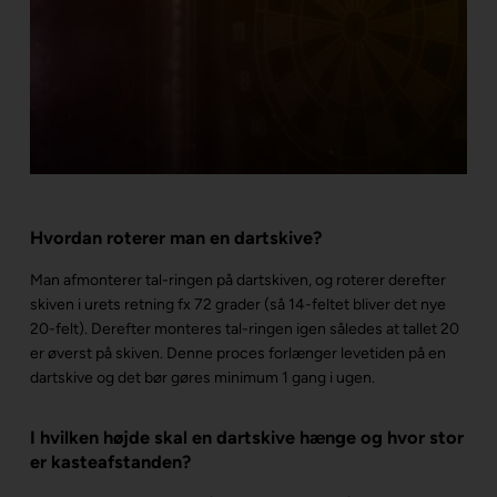
Hvordan roterer man en dartskive?
Man afmonterer tal-ringen på dartskiven, og roterer derefter
skiven i urets retning fx 72 grader (så 14-feltet bliver det nye
20-felt). Derefter monteres tal-ringen igen således at tallet 20
er øverst på skiven. Denne proces forlænger levetiden på en
dartskive og det bør gøres minimum 1 gang i ugen.
I hvilken højde skal en dartskive hænge og hvor stor
er kasteafstanden?