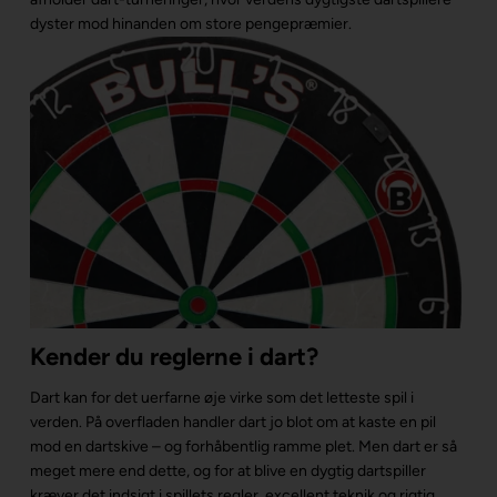
dyster mod hinanden om store pengepræmier.
Kender du reglerne i dart?
Dart kan for det uerfarne øje virke som det letteste spil i
verden. På overfladen handler dart jo blot om at kaste en pil
mod en dartskive – og forhåbentlig ramme plet. Men dart er så
meget mere end dette, og for at blive en dygtig dartspiller
kræver det indsigt i spillets regler, excellent teknik og rigtig