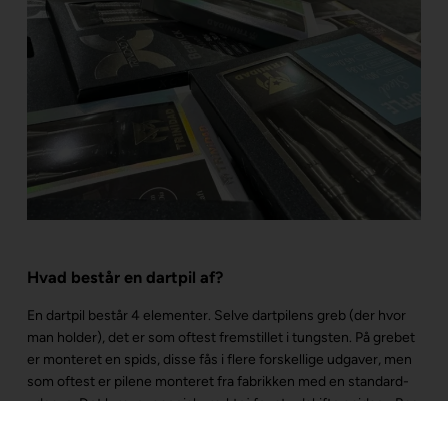
Hvad består en dartpil af?
En dartpil består 4 elementer. Selve dartpilens greb (der hvor
man holder), det er som oftest fremstillet i tungsten. På grebet
er monteret en spids, disse fås i flere forskellige udgaver, men
som oftest er pilene monteret fra fabrikken med en standard-
udgave. Det kræver special-værktøj for at udskifte spidser. Bag
på grebet er der monteret et skaft til at holde flights. Skaftet
fås i forskellige materialer og længder. Flights fås i forskellige