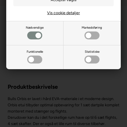
Vis cookie detaljer
Nødvendige
Markedsføring
Funktionelle
Statistiske
Produktbeskrivelse
Bulls Orbis er lavet i hård EVA-materiale i et moderne design.
Orbis etui tilbyder optimal opbevaring for 1 sæt dartpile komplet
monteret med stænger og flights.
Derudover kan du i det forskellige rum have op til 6 sæt flights,
4 sæt skafter. Der er også et lille rum til diverse tilbehør.