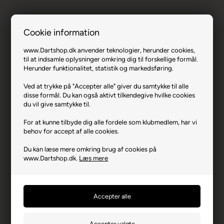
Cookie information
Bull's Orbis Small Lyserød.
www.Dartshop.dk anvender teknologier, herunder cookies,
til at indsamle oplysninger omkring dig til forskellige formål.
Herunder funktionalitet, statistik og markedsføring.
Varenr.: 0126-66432
Producent
Bull's
Ved at trykke på "Accepter alle" giver du samtykke til alle
disse formål. Du kan også aktivt tilkendegive hvilke cookies
Producentadresse
Eulerstrasse 9, DE-48155
du vil give samtykke til.
Münster
For at kunne tilbyde dig alle fordele som klubmedlem, har vi
Producent hjemmeside
bulls-darts.com
behov for accept af alle cookies.
Advarsler
Dart er en sport for voksne.
Du kan læse mere omkring brug af cookies på
Børn bør ikke spille uden
opsyn.
www.Dartshop.dk.
Læs mere