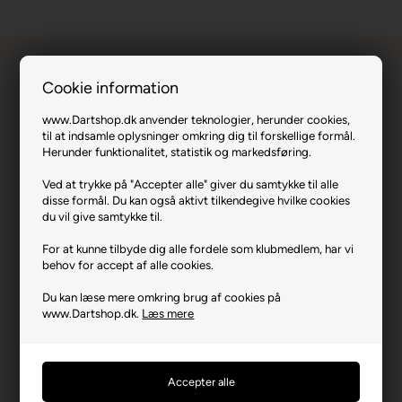
Cookie information
www.Dartshop.dk anvender teknologier, herunder cookies,
til at indsamle oplysninger omkring dig til forskellige formål.
Herunder funktionalitet, statistik og markedsføring.
Bull's Mission v.1 Softdart 14 gram.
Ved at trykke på "Accepter alle" giver du samtykke til alle
disse formål. Du kan også aktivt tilkendegive hvilke cookies
Varenr.: EM-16524
du vil give samtykke til.
Producent
Bull's
For at kunne tilbyde dig alle fordele som klubmedlem, har vi
Producentadresse
Eulerstrasse 9, DE-48155
behov for accept af alle cookies.
Münster
Du kan læse mere omkring brug af cookies på
Producent hjemmeside
bulls-darts.com
www.Dartshop.dk.
Læs mere
Advarsler
Dart er en sport for voksne.
Børn bør ikke spille uden
opsyn.