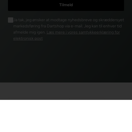
Ja tak, jeg ønsker at modtage nyhedsbreve og skræddersyet
markedsføring fra Dartshop via e-mail. Jeg kan til enhver tid
afmelde mig igen.
Læs mere i vores samtykkeerklæring for
elektronisk post