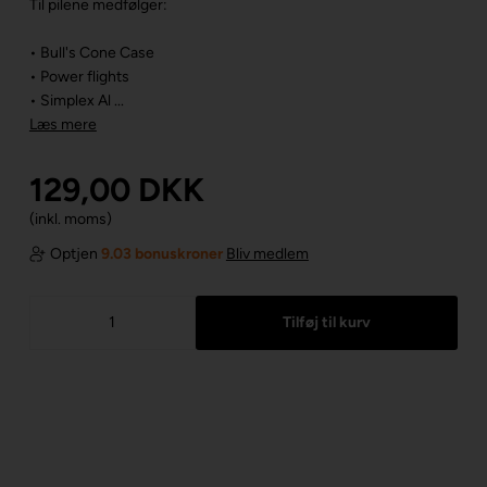
Til pilene medfølger:
• Bull's Cone Case
• Power flights
• Simplex Al ...
Læs mere
129,00
DKK
(inkl. moms)
Optjen
9.03 bonuskroner
Bliv medlem