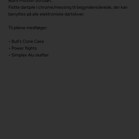
Bull’s Mission Softdart.
Flotte dartpile i chrome/messing til begyndere/øvede, der kan
benyttes på alle elektroniske dartskiver.
Til pilene medfølger:
• Bull's Cone Case
• Power flights
• Simplex Alu skafter