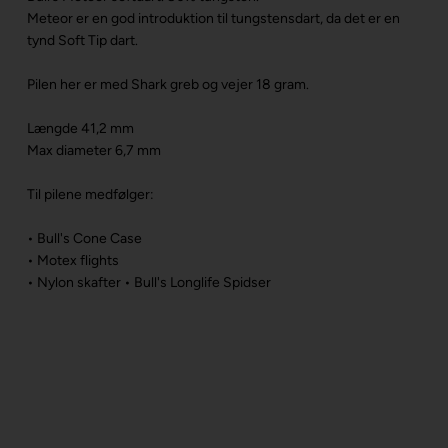
Meteor er en god introduktion til tungstensdart, da det er en
tynd Soft Tip dart.
Pilen her er med Shark greb og vejer 18 gram.
Længde 41,2 mm
Max diameter 6,7 mm
Til pilene medfølger:
• Bull's Cone Case
• Motex flights
• Nylon skafter
• Bull's Longlife Spidser