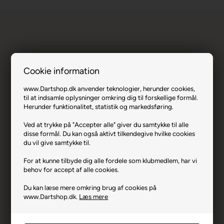
Cookie information
Bull's Meteor v.4 Softdart 80% 18 gram.
www.Dartshop.dk anvender teknologier, herunder cookies,
til at indsamle oplysninger omkring dig til forskellige formål.
Herunder funktionalitet, statistik og markedsføring.
Varenr.: EM-17458
Producent
Bull's
Ved at trykke på "Accepter alle" giver du samtykke til alle
disse formål. Du kan også aktivt tilkendegive hvilke cookies
Producentadresse
Eulerstrasse 9, DE-48155
du vil give samtykke til.
Münster
For at kunne tilbyde dig alle fordele som klubmedlem, har vi
Producent hjemmeside
bulls-darts.com
behov for accept af alle cookies.
Advarsler
Dart er en sport for voksne.
Du kan læse mere omkring brug af cookies på
Børn bør ikke spille uden
www.Dartshop.dk.
Læs mere
opsyn.