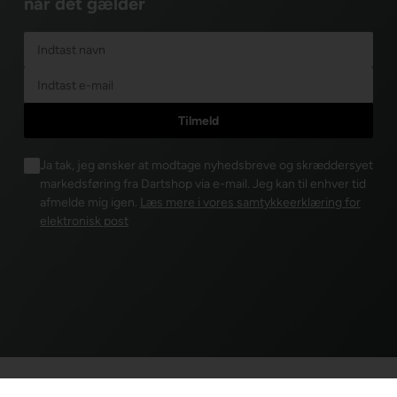
når det gælder
Ja tak, jeg ønsker at modtage nyhedsbreve og skræddersyet
markedsføring fra Dartshop via e-mail. Jeg kan til enhver tid
afmelde mig igen.
Læs mere i vores samtykkeerklæring for
elektronisk post