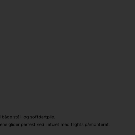
l både stål- og softdartpile.
lene glider perfekt ned i etuiet med flights påmonteret.