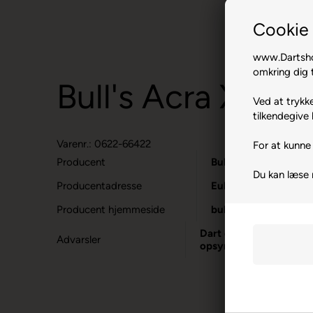
Cookie 
www.Dartshop
omkring dig t
Bull's Acra X (blå)
Ved at trykke
tilkendegive 
Varenr.: 0622-66422
For at kunne 
Producent
Bull's
Du kan læse
Producentadresse
Eulerstrasse 9, DE-
Producent hjemmeside
bulls-darts.com
Dart er en sport for vo
Advarsler
opsyn.