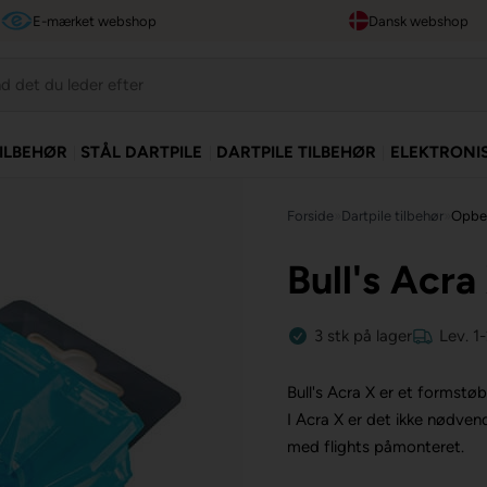
E-mærket webshop
Dansk webshop
TILBEHØR
STÅL DARTPILE
DARTPILE TILBEHØR
ELEKTRONI
Forside
»
Dartpile tilbehør
»
Opbev
Bull's Acra
3
stk
på lager
Lev. 1
Bull's Acra X er et formstøb
I Acra X er det ikke nødvend
med flights påmonteret.