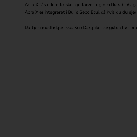
Acra X fås i flere forskellige farver, og med karabinhage
Acra X er integreret i Bull's Secc Etui, så hvis du du ej
Dartpile medfølger ikke.
Kun Dartpile i tungsten bør br