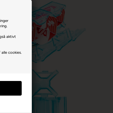
inger
ring.
gså aktivt
 alle cookies.