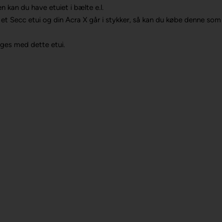
n kan du have etuiet i bælte e.l.
er et Secc etui og din Acra X går i stykker, så kan du købe denne som
uges med dette etui.