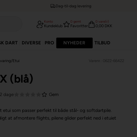
Dag-til-dag levering
Konto
0
gemt
0
vare(r)
Kundeklub
Favoritter
0,00 DKK
SK DART
DIVERSE
PRO
NYHEDER
TILBUD
aring/Etui
Varenr.: 0622-66422
 X (blå)
-2 dage
Gem
t etui som passer perfekt til både stål- og softdartpile.
igt at afmontere flights, pilene glider perfekt ned i etuiet