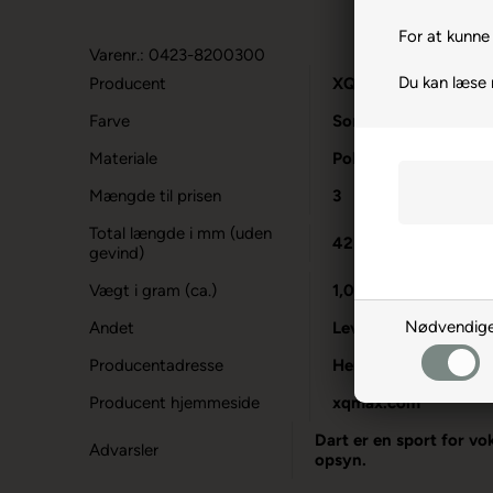
For at kunne 
Varenr.: 0423-8200300
Du kan læse
Producent
XQMax
Farve
Sort/Rød
Materiale
Polykarbonat
Mængde til prisen
3
Total længde i mm (uden
42
gevind)
Vægt i gram (ca.)
1,0
Nødvendig
Andet
Leveres med 3 stk lå
Producentadresse
Hermelijnweg 9, NL
Producent hjemmeside
xqmax.com
Dart er en sport for vo
Advarsler
opsyn.