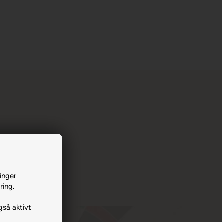
inger
ring.
gså aktivt