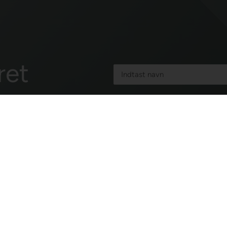
ret
Ja tak, jeg ønsker at modtag
Dartshop via e-mail. Jeg kan ti
samtykkeerklæring for elektron