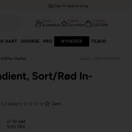
Dag-til-dag levering
Konto
0
gemt
0
vare(r)
Kundeklub
Favoritter
0,00 DKK
SK DART
DIVERSE
PRO
NYHEDER
TILBUD
»
XQMax Skafter
Varenr.: 0423-8200300
ient, Sort/Rød In-
 1-2 dage
Gem
v/ 10 sæt
9,00
DKK