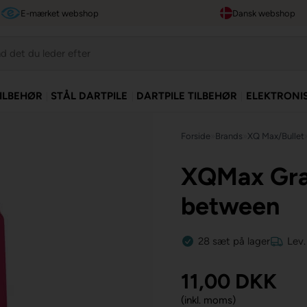
E-mærket webshop
Dansk webshop
TILBEHØR
STÅL DARTPILE
DARTPILE TILBEHØR
ELEKTRONI
Forside
»
Brands
»
XQ Max/Bullet
XQMax Grad
between
28
sæt
på lager
Lev.
11,00
DKK
(inkl. moms)