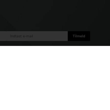
e nyhedsbreve og skræddersyet markedsføring fra
l enhver tid afmelde mig igen.
Læs mere i vores
isk post