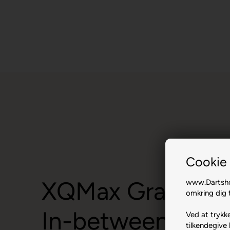
Cookie 
XQMax Gradient,
www.Dartshop
omkring dig t
In-between.
Ved at trykke
tilkendegive 