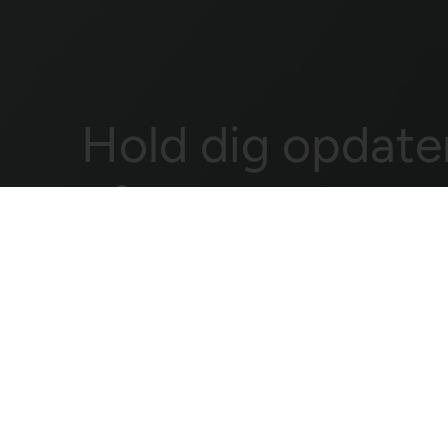
Hold dig opdate
når det gælder