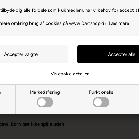
tilbyde dig alle fordele som klubmedlem, har vi behov for accept af
 mere omkring brug af cookies på www.Dartshop.dk.
Læs mere
Vis cookie detaljer
e
Markedsføring
Funktionelle
seringe
-4877AE Etten-Leur
ksne. Børn bør ikke spille uden