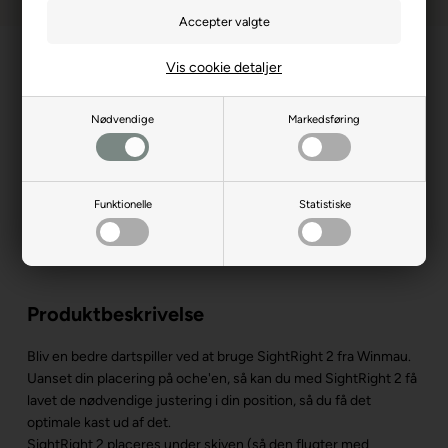
Vis cookie detaljer
Nødvendige
Markedsføring
Funktionelle
Statistiske
Produktbeskrivelse
Bliv en bedre dartspiller ved at bruge SightRight 2 fra Winmau.
Uanset din placering på oche'en, så kan du med SightRight 2 få
lavet de nødvendige justering i din position, så du få det
optimale kast ud af det.
SightRight 2 placeres under skiven (så den flugter med