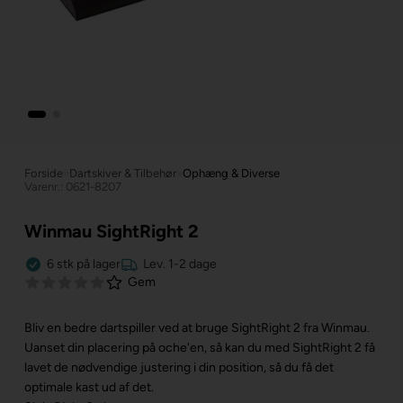
Forside
»
Dartskiver & Tilbehør
»
Ophæng & Diverse
Varenr.: 0621-8207
Winmau SightRight 2
6
stk
på lager
Lev. 1-2 dage
Gem
Bliv en bedre dartspiller ved at bruge SightRight 2 fra Winmau.
Uanset din placering på oche'en, så kan du med SightRight 2 få
lavet de nødvendige justering i din position, så du få det
optimale kast ud af det.