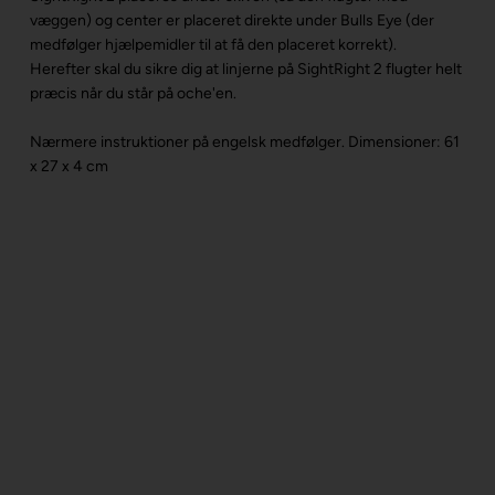
væggen) og center er placeret direkte under Bulls Eye (der
medfølger hjælpemidler til at få den placeret korrekt).
Herefter skal du sikre dig at linjerne på SightRight 2 flugter helt
præcis når du står på oche'en.
Nærmere instruktioner på engelsk medfølger.
Dimensioner: 61
x 27 x 4 cm