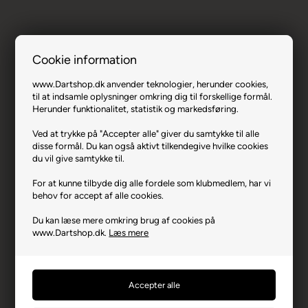
Cookie information
Winmau SightRight 2.
www.Dartshop.dk anvender teknologier, herunder cookies,
til at indsamle oplysninger omkring dig til forskellige formål.
Varenr.: 0621-8207
Herunder funktionalitet, statistik og markedsføring.
Producent
Winmau
Ved at trykke på "Accepter alle" giver du samtykke til alle
Producentadresse
South Road, GB-CF313PT
disse formål. Du kan også aktivt tilkendegive hvilke cookies
Bridgend
du vil give samtykke til.
Producent hjemmeside
winmau.com
For at kunne tilbyde dig alle fordele som klubmedlem, har vi
behov for accept af alle cookies.
Advarsler
Dart er en sport for voksne.
Børn bør ikke spille uden
opsyn.
Du kan læse mere omkring brug af cookies på
www.Dartshop.dk.
Læs mere