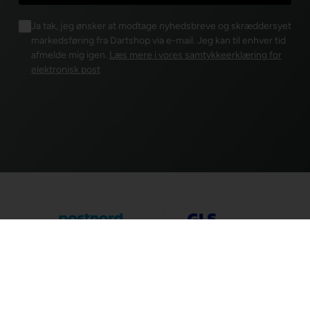
Ja tak, jeg ønsker at modtage nyhedsbreve og skræddersyet
markedsføring fra Dartshop via e-mail. Jeg kan til enhver tid
afmelde mig igen.
Læs mere i vores samtykkeerklæring for
elektronisk post