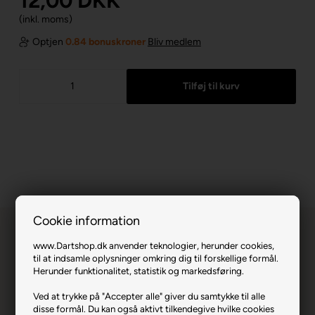
12,00
DKK
(inkl. moms)
Optjen
0.84 bonuskroner
Bliv medlem
Cookie information
www.Dartshop.dk anvender teknologier, herunder cookies,
til at indsamle oplysninger omkring dig til forskellige formål.
Herunder funktionalitet, statistik og markedsføring.
Ved at trykke på "Accepter alle" giver du samtykke til alle
Unicorn Ultrafly .100 Thomas Lovely Plus
disse formål. Du kan også aktivt tilkendegive hvilke cookies