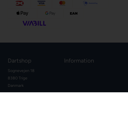
Dartshop
Information
Sognevejen 18
8380 Trige
Danmark
+45 86910300
info@dartshop.dk
CVR: DK29211752
Dine fordele