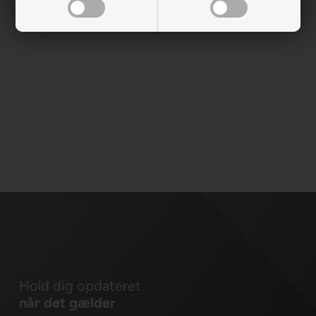
Hold dig opdateret
når det gælder