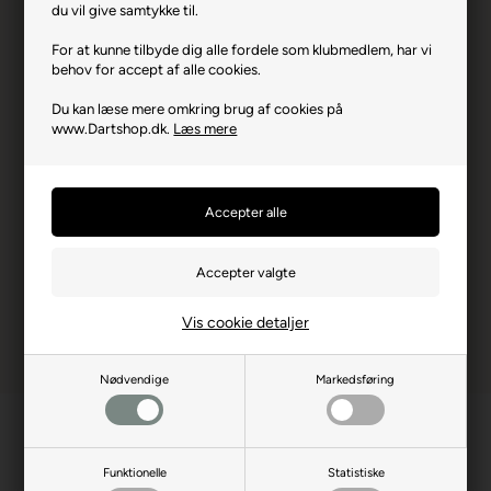
Flights.
du vil give samtykke til.
Varenr.: 1025-69146
For at kunne tilbyde dig alle fordele som klubmedlem, har vi
behov for accept af alle cookies.
Producent
Unicorn
Du kan læse mere omkring brug af cookies på
Producentadresse
Crockham Hill, GB-TN86UP
www.Dartshop.dk.
Læs mere
Edenbridge
Producent hjemmeside
unicorn-darts.com
Advarsler
Dart er en sport for voksne.
Børn bør ikke spille uden
opsyn.
Vis cookie detaljer
Nødvendige
Markedsføring
Funktionelle
Statistiske