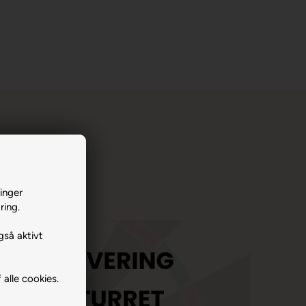
inger
ring.
gså aktivt
 alle cookies.