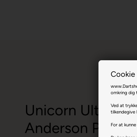
Cookie 
www.Dartshop
omkring dig t
Unicorn Ultrafly 
Ved at trykke
tilkendegive 
Anderson Phase 
For at kunne 