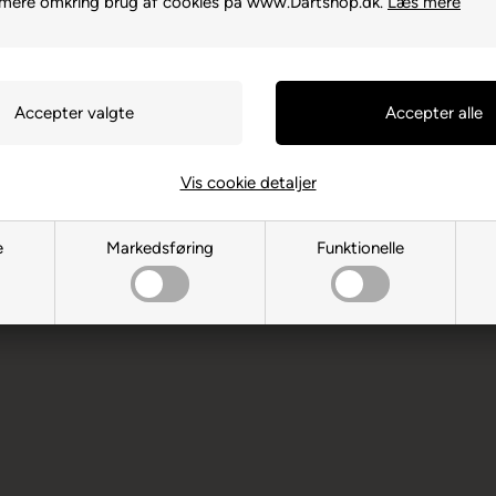
 mere omkring brug af cookies på www.Dartshop.dk.
Læs mere
TN86UP Edenbridge
Vis cookie detaljer
e
Markedsføring
Funktionelle
ksne. Børn bør ikke spille uden