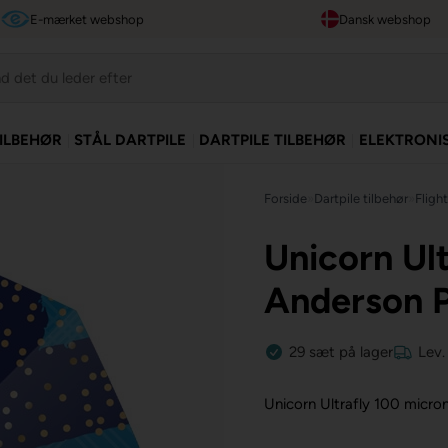
E-mærket webshop
Dansk webshop
TILBEHØR
STÅL DARTPILE
DARTPILE TILBEHØR
ELEKTRONI
Forside
»
Dartpile tilbehør
»
Fligh
Unicorn Ult
Anderson P
29
sæt
på lager
Lev.
Unicorn Ultrafly 100 micron