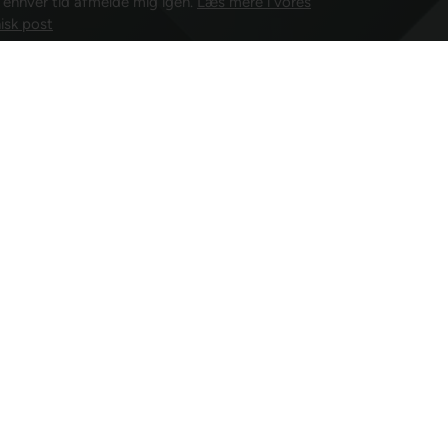
l enhver tid afmelde mig igen.
Læs mere i vores
isk post