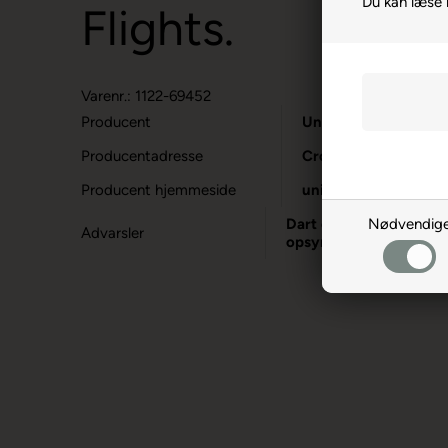
Du kan læse
Flights.
Varenr.: 1122-69452
Producent
Unicorn
Producentadresse
Crockham Hill, GB-
Producent hjemmeside
unicorn-darts.com
Nødvendig
Dart er en sport for vo
Advarsler
opsyn.