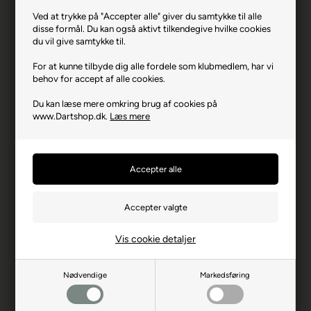
Producent
Unicorn
Ved at trykke på "Accepter alle" giver du samtykke til alle
Vægt
26
disse formål. Du kan også aktivt tilkendegive hvilke cookies
du vil give samtykke til.
Materiale
90% Tungsten
For at kunne tilbyde dig alle fordele som klubmedlem, har vi
Længde i mm
50,0
behov for accept af alle cookies.
Max Diameter mm
6,20
Du kan læse mere omkring brug af cookies på
www.Dartshop.dk.
Læs mere
Stænger & Flights
Gripper 4 & Unicorn Flights
Spidser
Volute Stålspidser
Producentadresse
Crockham Hill, GB-TN86UP
Edenbridge
Producent hjemmeside
unicorn-darts.com
Advarsler
Dart er en sport for voksne.
Børn bør ikke spille uden
Vis cookie detaljer
opsyn.
Nødvendige
Markedsføring