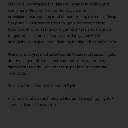
Med tydelige referencer til klassisk japansk ingeniørkunst
kombinerer Unicorn Hexium Gold avanceret
præcisionsbearbejdning med et moderne og eksklusivt design.
Det præcisionsfræsede Hexium-greb, placeret mellem
tydelige snit, giver fast greb og jævne afkast. Den naturlige
tungstenfinish står i flot kontrast til den gyldne PVD-
belægning, som giver et markant og modigt udtryk på oche’en.
Pilene er udstyret med patenterede Volute-stålspidser i guld,
der er designet til at minimere bounce-outs og forlænge
dartskivens levetid – et kendetegn på Unicorns tekniske
innovation.
Prisen er for et komplet sæt med 3 pile.
Vi anbefaler at du køber ekstra tilbehør (stænger og flights)
samt spidser til dine dartpile.