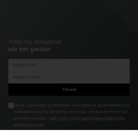
Hold dig opdateret
når det gælder
Ja tak, jeg ønsker at modtage nyhedsbreve og skræddersyet
markedsføring fra Dartshop via e-mail. Jeg kan til enhver tid
afmelde mig igen.
Læs mere i vores samtykkeerklæring for
elektronisk post