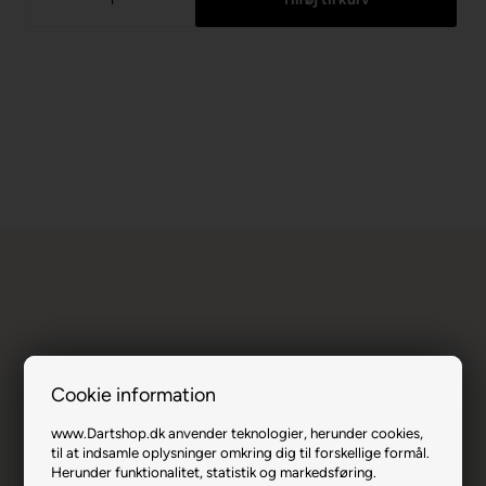
Cookie information
Unicorn Hexium 3 90% 26 gram.
www.Dartshop.dk anvender teknologier, herunder cookies,
til at indsamle oplysninger omkring dig til forskellige formål.
Varenr.: 1025-29846
Herunder funktionalitet, statistik og markedsføring.