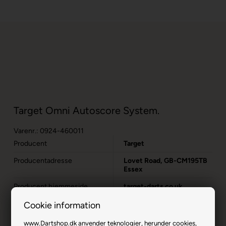
Target Omni Autoscore System.
Varenr.: 0924-460011
Producent
Target
Producentadresse
Lovet Road, GB-CM195TB
Essex
Producent hjemmeside
target-darts.co.uk
Advarsler
Dart er en sport for voksne.
Cookie information
Børn bør ikke spille uden
opsyn.
www.Dartshop.dk anvender teknologier, herunder cookies,