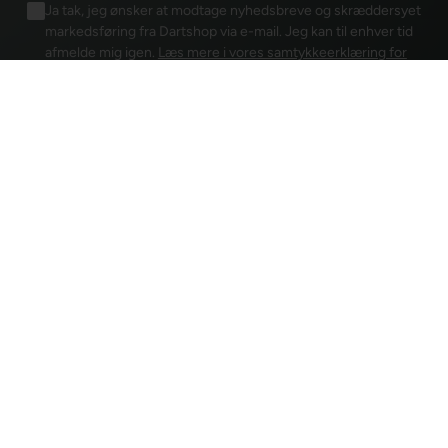
Ja tak, jeg ønsker at modtage nyhedsbreve og skræddersyet
markedsføring fra Dartshop via e-mail. Jeg kan til enhver tid
afmelde mig igen.
Læs mere i vores samtykkeerklæring for
elektronisk post