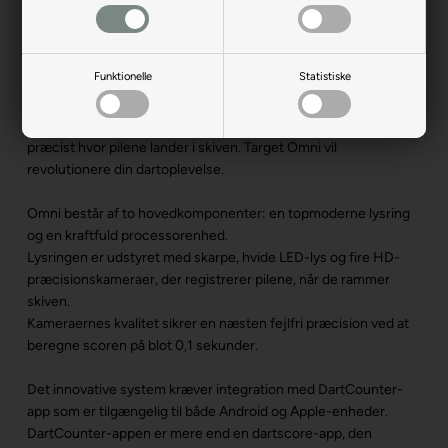
Produktbeskrivelse
Funktionelle
Statistiske
Target Omni Autoscore System er en enestående kombination
af lysring og et fuldautomatisk scoresystem, som registrerer
præcist hvor pilene lander i skiven. Target Omni vil
revolutionere din dartoplevelse.
Omni består af to hovedkomponenter: en topmoderne lysring
og en kraftfuld processorenhed.
Lysringen er udstyret med skarpe, hvide LED-lys og fire HD-
præcisionskameraer, der registrerer pilene, når de rammer
skiven.
Kameraernes kvalitet sikrer en næsten fejlfri præcision ved at
beregne scoren på blot 0,1 sekunder.
Det innovative system kræver integration med DartCounter-
app som er tilgængelig til både Android og Apple-enheder.
DartCounter-appen er mere end en dartscore-app, den