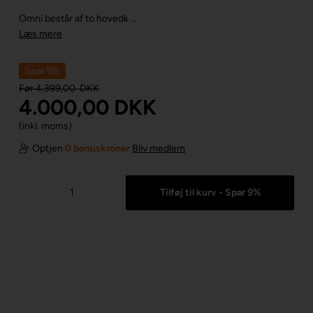
Omni består af to hovedk ...
Læs mere
Spar 9%
Før
4.399,00
DKK
4.000,00
DKK
(inkl. moms)
Optjen
0 bonuskroner
Bliv medlem