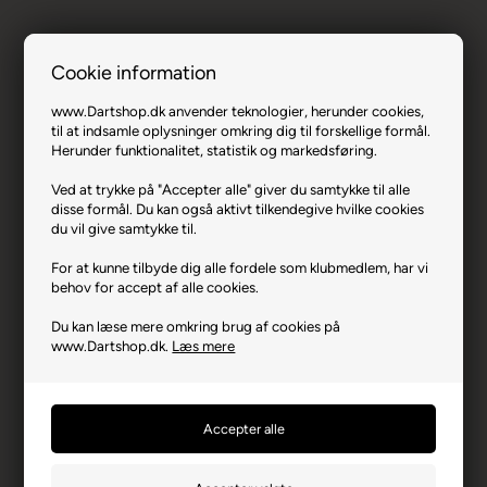
Cookie information
www.Dartshop.dk anvender teknologier, herunder cookies,
til at indsamle oplysninger omkring dig til forskellige formål.
Herunder funktionalitet, statistik og markedsføring.
Target K-Flex Rob Cross Flights No. 2 -
Intermediate.
Ved at trykke på "Accepter alle" giver du samtykke til alle
disse formål. Du kan også aktivt tilkendegive hvilke cookies
Varenr.: 0225-410130
du vil give samtykke til.
Producent
Target
For at kunne tilbyde dig alle fordele som klubmedlem, har vi
behov for accept af alle cookies.
Producentadresse
Lovet Road, GB-CM195TB
Essex
Du kan læse mere omkring brug af cookies på
Producent hjemmeside
target-darts.co.uk
www.Dartshop.dk.
Læs mere
Advarsler
Dart er en sport for voksne.
Børn bør ikke spille uden
opsyn.