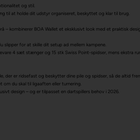
ionalitet og stil.
 til at holde dit udstyr organiseret, beskyttet og klar til brug.
Grå – kombinerer BOA Wallet et eksklusivt look med et praktisk desi
du slipper for at skille dit setup ad mellem kampene.
e 4 sæt stænger og 15 stk Swiss Point-spidser, mens ekstra rum giv
 der er ridsefast og beskytter dine pile og spidser, så de altid fre
m du skal til ligaaften eller turnering.
sivt design – og er tilpasset en dartspillers behov i 2026.