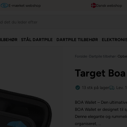
E-mærket webshop
Dansk webshop
TILBEHØR
STÅL DARTPILE
DARTPILE TILBEHØR
ELEKTRONI
Forside
»
Dartpile tilbehør
»
Opbev
Target Boa
13
stk
på lager
Lev. 
BOA Wallet – Den ultimative 
BOA Wallet er designet til sp
Denne elegante og rummelige
organiseret, ...