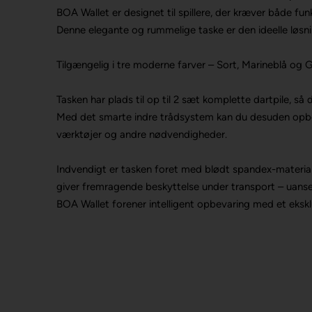
BOA Wallet er designet til spillere, der kræver både funkt
Denne elegante og rummelige taske er den ideelle løsning
Tilgængelig i tre moderne farver – Sort, Marineblå og 
Tasken har plads til op til 2 sæt komplette dartpile, så 
Med det smarte indre trådsystem kan du desuden opbevar
værktøjer og andre nødvendigheder.
Indvendigt er tasken foret med blødt spandex-materiale,
giver fremragende beskyttelse under transport – uanset o
BOA Wallet forener intelligent opbevaring med et eksklu