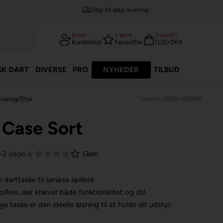
Dag-til-dag levering
Konto
0
gemt
0
vare(r)
Kundeklub
Favoritter
0,00 DKK
SK DART
DIVERSE
PRO
NYHEDER
TILBUD
aring/Etui
Varenr.: 0925-450140
 Case Sort
1-2 dage
Gem
darttaske til seriøse spillere
illere, der kræver både funktionalitet og stil.
 taske er den ideelle løsning til at holde dit udstyr