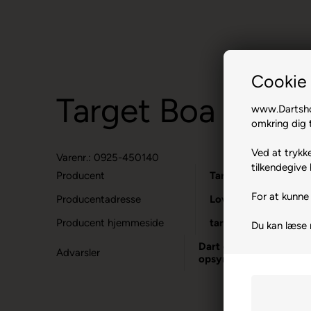
Cookie 
Target Boa Case 
www.Dartshop
omkring dig t
Ved at trykke
Varenr.: 0925-450140
tilkendegive 
Producent
Target
For at kunne 
Producentadresse
Lovet Road, GB-CM1
Producent hjemmeside
target-darts.co.uk
Du kan læse
Dart er en sport for vo
Advarsler
opsyn.