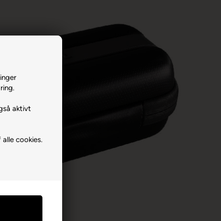
inger
ring.
gså aktivt
 alle cookies.