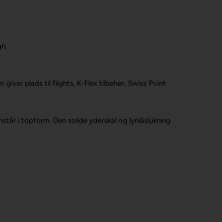
gn.
er plads til flights, K-Flex tilbehør, Swiss Point
mstår i topform. Den solide yderskal og lynlåslukning