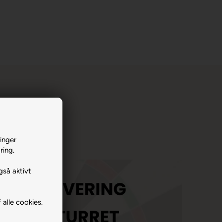
inger
ring.
gså aktivt
 alle cookies.