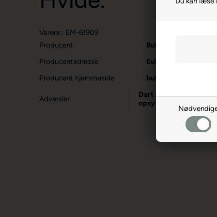
Du kan læse
Varenr.: EM-61909
Producent
Bull's
Producentadresse
Eulerstrasse 9, DE-
Producent hjemmeside
bulls-darts.com
Dart er en sport for vo
Advarsler
opsyn.
Nødvendig