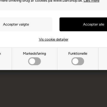
 mere omkring brug af cookies på www.Dartshop.dk.
Læs mere
48155 Münster
Vis cookie detaljer
ksne. Børn bør ikke spille uden
e
Markedsføring
Funktionelle