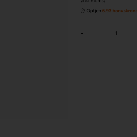
(inkl. moms)
Optjen
6.93 bonuskron
-