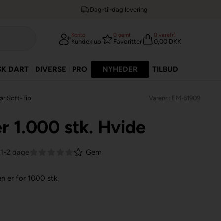
Dag-til-dag levering
Konto
0
gemt
0
vare(r)
Kundeklub
Favoritter
0,00 DKK
SK DART
DIVERSE
PRO
NYHEDER
TILBUD
ør Soft-Tip
Varenr.: EM-61909
r 1.000 stk. Hvide
 1-2 dage
Gem
en er for 1000 stk.