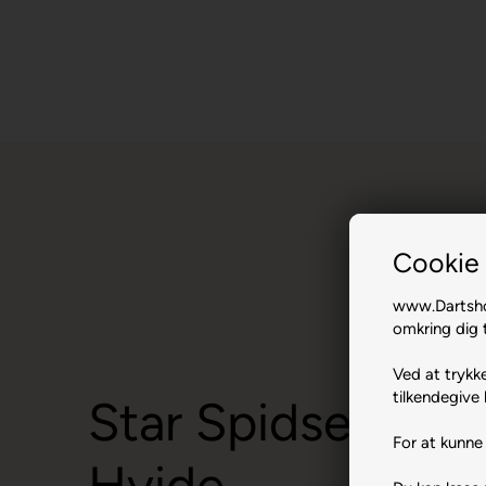
Cookie 
www.Dartshop
omkring dig t
Ved at trykke
tilkendegive 
Star Spidser 1.00
For at kunne 
Hvide.