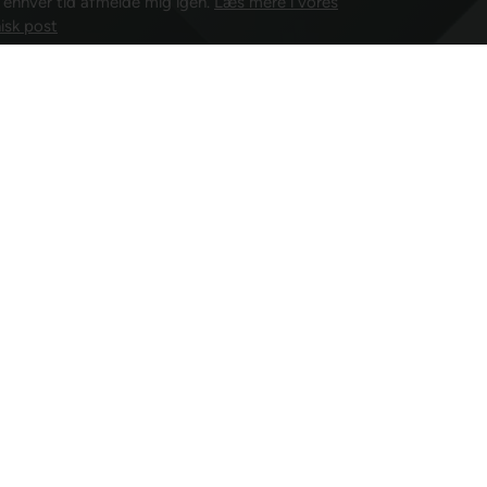
l enhver tid afmelde mig igen.
Læs mere i vores
isk post