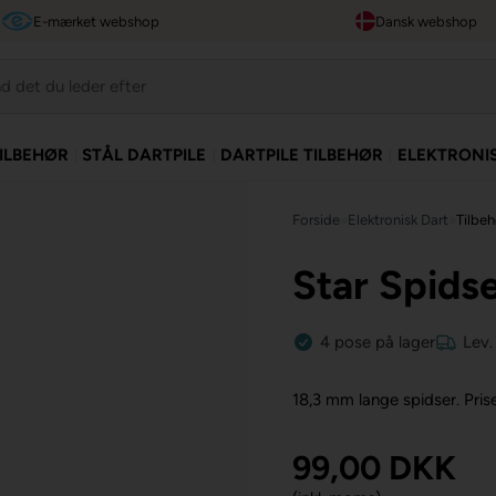
E-mærket webshop
Dansk webshop
TILBEHØR
STÅL DARTPILE
DARTPILE TILBEHØR
ELEKTRONI
Forside
»
Elektronisk Dart
»
Tilbeh
Star Spidse
4
pose
på lager
Lev.
18,3 mm lange spidser.
Pris
99,00
DKK