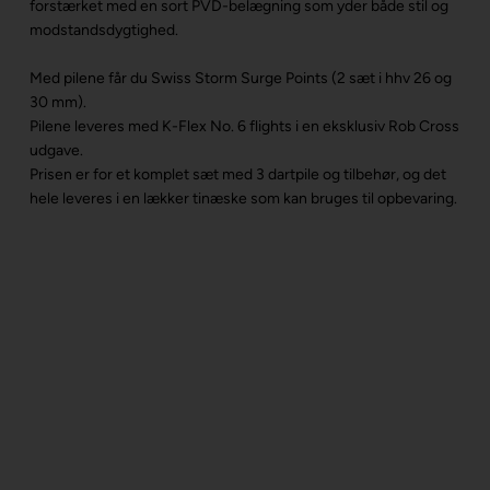
forstærket med en sort PVD-belægning som yder både stil og
modstandsdygtighed.
Med pilene får du Swiss Storm Surge Points (2 sæt i hhv 26 og
30 mm).
Pilene leveres med K-Flex No. 6 flights i en eksklusiv Rob Cross
udgave.
Prisen er for et komplet sæt med 3 dartpile og tilbehør, og det
hele leveres i en lækker tinæske som kan bruges til opbevaring.