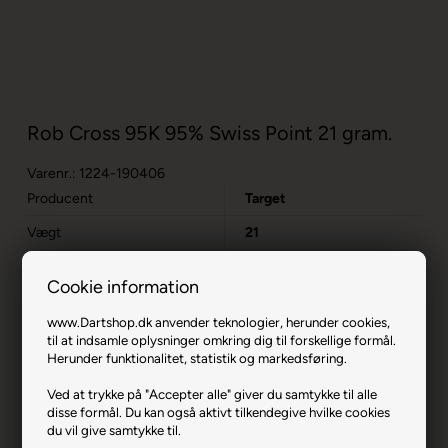
Rob Cross 95K 95% Swiss Point 21 gram.
Varenr.: 1224-190406
Producent
Target
Vægt
21
Materiale
95% Tungsten
Cookie information
Længde i mm
48,0
www.Dartshop.dk anvender teknologier, herunder cookies,
Max Diameter mm
6,4
til at indsamle oplysninger omkring dig til forskellige formål.
Herunder funktionalitet, statistik og markedsføring.
Stænger & Flights
K-Flex No. 6 (in-between)
Ved at trykke på "Accepter alle" giver du samtykke til alle
Spidser
Swiss Point Storm Surge
disse formål. Du kan også aktivt tilkendegive hvilke cookies
26 mm
du vil give samtykke til.