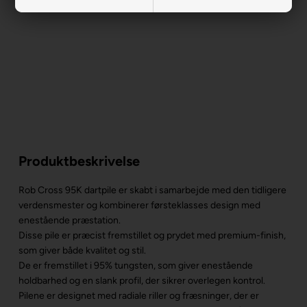
Produktbeskrivelse
Rob Cross 95K dartpile er skabt i samarbejde med den tidligere
verdensmester og kombinerer førsteklasses design med
enestående præstation.
Disse pile er præcist fremstillet og prydet med premium-finish,
som giver både kvalitet og stil.
De er fremstillet i 95% tungsten, som giver enestående
holdbarhed og en slank profil, der sikrer overlegen kontrol.
Pilene er designet med radiale riller og fræsninger, der er