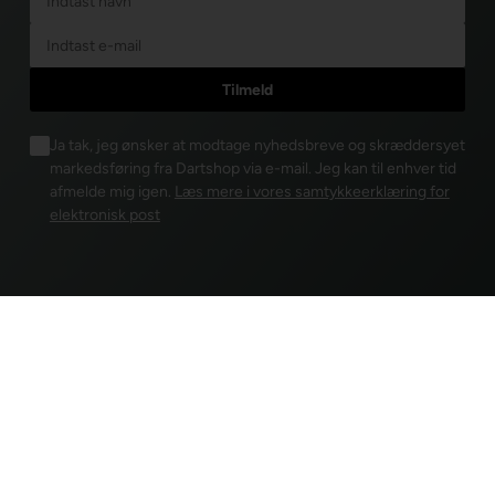
Ja tak, jeg ønsker at modtage nyhedsbreve og skræddersyet
markedsføring fra Dartshop via e-mail. Jeg kan til enhver tid
afmelde mig igen.
Læs mere i vores samtykkeerklæring for
elektronisk post