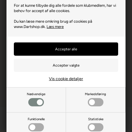
Andet tilbehør
Swiss Point Værktøj,
For at kunne tilbyde dig alle fordele som klubmedlem, har vi
Swiss Point Storm 30 mm,
behov for accept af alle cookies.
Tinæske
Du kan læse mere omkring brug af cookies på
Producentadresse
Lovet Road, GB-CM195TB
www.Dartshop.dk.
Læs mere
Essex
Producent hjemmeside
target-darts.co.uk
Advarsler
Dart er en sport for voksne.
Børn bør ikke spille uden
opsyn.
Vis cookie detaljer
Nødvendige
Markedsføring
Funktionelle
Statistiske