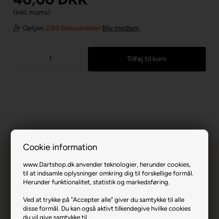
(inkl. moms)
Optjen
2.80 bonuskroner
Bliv medlem
Cookie information
www.Dartshop.dk anvender teknologier, herunder cookies,
til at indsamle oplysninger omkring dig til forskellige formål.
Herunder funktionalitet, statistik og markedsføring.
Ved at trykke på "Accepter alle" giver du samtykke til alle
Premium Shortlip - Rød (30 stk).
disse formål. Du kan også aktivt tilkendegive hvilke cookies
du vil give samtykke til.