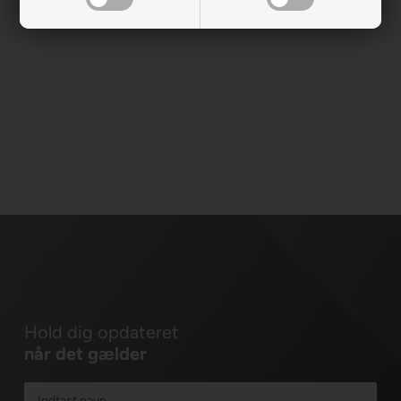
Hold dig opdateret
når det gælder