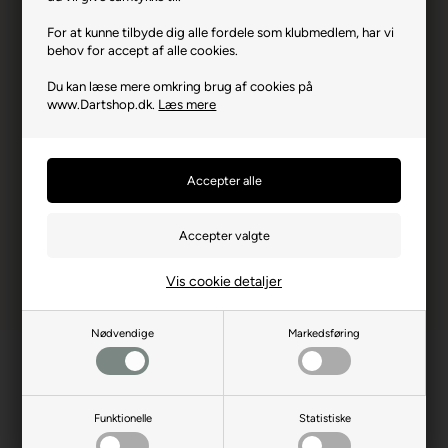
Varenr.: 0423-06012
For at kunne tilbyde dig alle fordele som klubmedlem, har vi
Producent
L-Style
behov for accept af alle cookies.
Producentadresse
1031-1 Ukizuka, JP-340-
Du kan læse mere omkring brug af cookies på
0835 Saitama
www.Dartshop.dk.
Læs mere
Producent hjemmeside
lstyleglobal.com
Advarsler
Dart er en sport for voksne.
Børn bør ikke spille uden
opsyn.
Vis cookie detaljer
Nødvendige
Markedsføring
Funktionelle
Statistiske