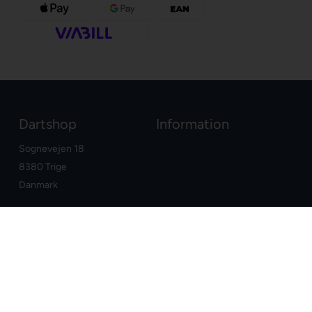
Dartshop
Information
Sognevejen 18
8380 Trige
Danmark
+45 86910300
info@dartshop.dk
CVR: DK29211752
Dine fordele
Google