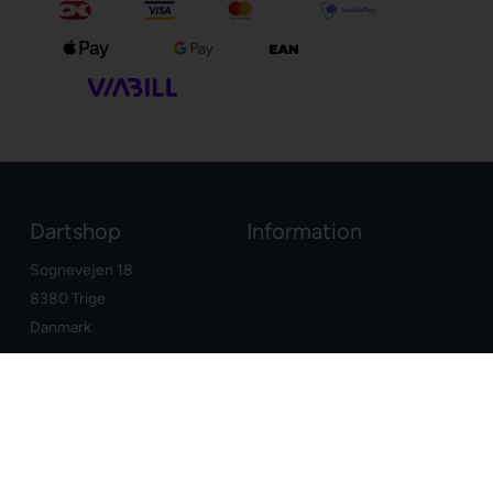
Dartshop
Information
Sognevejen 18
8380 Trige
Danmark
+45 86910300
info@dartshop.dk
CVR: DK29211752
Dine fordele