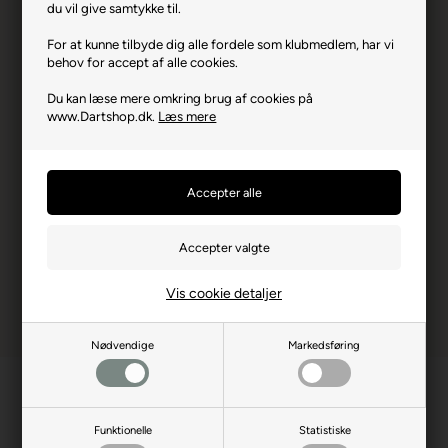
Premium Lippoint Natural 9 - Grøn (30 stk).
du vil give samtykke til.
Varenr.: 0521-9041
For at kunne tilbyde dig alle fordele som klubmedlem, har vi
behov for accept af alle cookies.
Producent
L-Style
Du kan læse mere omkring brug af cookies på
Producentadresse
1031-1 Ukizuka, JP-340-
www.Dartshop.dk.
Læs mere
0835 Saitama
Producent hjemmeside
lstyleglobal.com
Advarsler
Dart er en sport for voksne.
Børn bør ikke spille uden
opsyn.
Vis cookie detaljer
Nødvendige
Markedsføring
Funktionelle
Statistiske