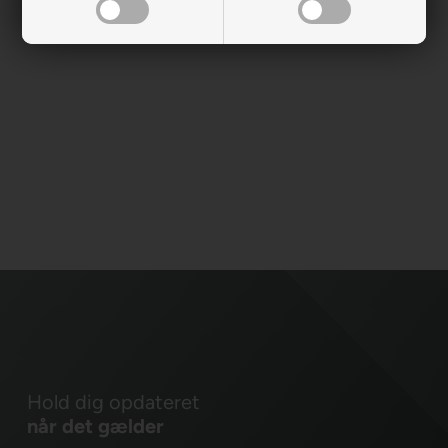
Hold dig opdateret
når det gælder