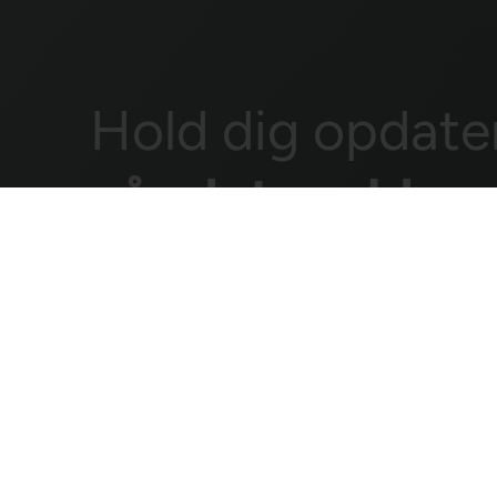
Hold dig opdate
når det gælder