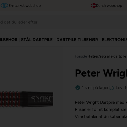
E-mærket webshop
Dansk webshop
TILBEHØR
STÅL DARTPILE
DARTPILE TILBEHØR
ELEKTRONI
Forside
»
Filtrer/søg alle dartpile
Peter Wrig
1
sæt
på lager
Lev. 
Peter Wright Dartpile med
Prisen er for et komplet sæ
Vi anbefaler at du køber ekst