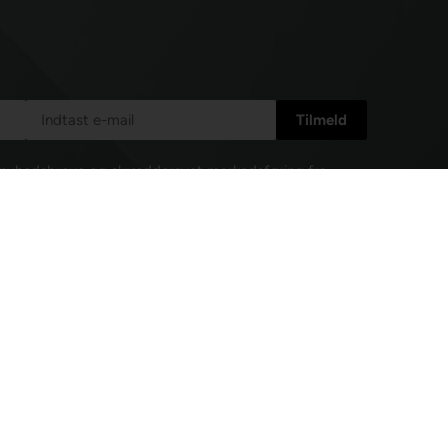
e nyhedsbreve og skræddersyet markedsføring fra
l enhver tid afmelde mig igen.
Læs mere i vores
isk post