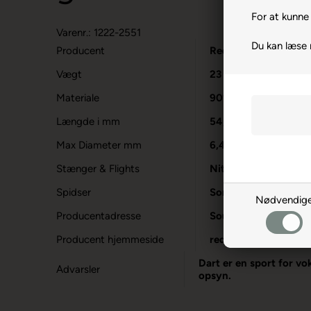
For at kunne 
Varenr.: 1222-2551
Du kan læse
Producent
Red Dragon
Vægt
23
Materiale
90% Tungsten
Længde i mm
54,6
Max Diameter mm
6,45
Stænger & Flights
Nitrotech & Hardcore
Spidser
Sorte Stålspidser
Nødvendig
Producentadresse
South Road, GB-CF3
Producent hjemmeside
reddragondarts.com
Dart er en sport for vo
Advarsler
opsyn.