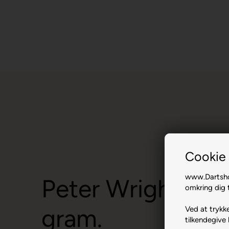
Cookie 
www.Dartshop
Peter Wright Spi
omkring dig t
gram.
Ved at trykke
tilkendegive 