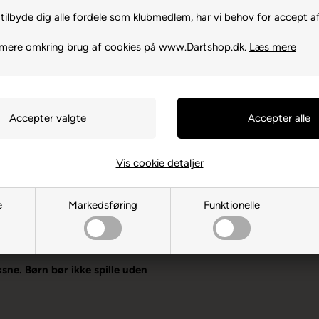
tilbyde dig alle fordele som klubmedlem, har vi behov for accept af
 mere omkring brug af cookies på www.Dartshop.dk.
Læs mere
Vis cookie detaljer
 Flights
e
Markedsføring
Funktionelle
13PT Bridgend
ksne. Børn bør ikke spille uden