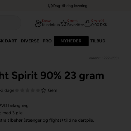
Dag-til-dag levering
Konto
0
gemt
0
vare(r)
Kundeklub
Favoritter
0,00 DKK
SK DART
DIVERSE
PRO
NYHEDER
TILBUD
Varenr.: 1222-2551
ht Spirit 90% 23 gram
1-2 dage
Gem
 PVD belægning.
t med 3 pile.
ra tilbehør (stænger og flights) til dine dartpile.