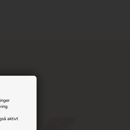
inger
ring.
gså aktivt