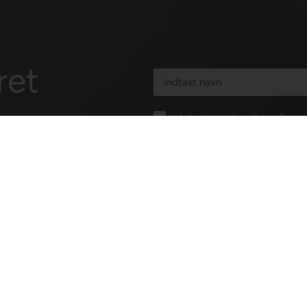
ret
Ja tak, jeg ønsker at modtag
Dartshop via e-mail. Jeg kan ti
samtykkeerklæring for elektron