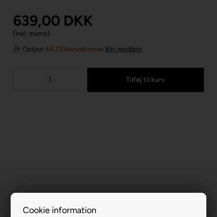
639,00
DKK
(inkl. moms)
Optjen
44.73 bonuskroner
Bliv medlem
Cookie information