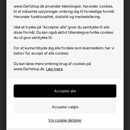
www.Dartshop.dk anvender teknologier, herunder cookies,
One80 Luxor Eta 90% Tungsten 24 gram.
til at indsamle oplysninger omkring dig til forskellige formål.
Herunder funktionalitet, statistik og markedsføring.
Varenr.: 1025-9652
Ved at trykke på "Accepter alle" giver du samtykke til alle
Producent
One80
disse formål. Du kan også aktivt tilkendegive hvilke cookies
du vil give samtykke til.
Vægt
24
For at kunne tilbyde dig alle fordele som klubmedlem, har vi
Materiale
90% Tungsten
behov for accept af alle cookies.
Længde i mm
49
Du kan læse mere omkring brug af cookies på
www.Dartshop.dk.
Læs mere
Max Diameter mm
7,4
Stænger & Flights
Vice skafter & One80
Flights
Spidser
Sorte Stålspidser
Producentadresse
Gollierstrasse 70, DE-
80339 Munchen
Producent hjemmeside
one80dart.com
Vis cookie detaljer
Advarsler
Dart er en sport for voksne.