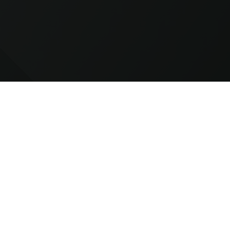
e nyhedsbreve og skræddersyet markedsføring fra
l enhver tid afmelde mig igen.
Læs mere i vores
isk post