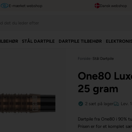
E-mærket webshop
Dansk webshop
TILBEHØR
STÅL DARTPILE
DARTPILE TILBEHØR
ELEKTRONI
Forside
»
Stål Dartpile
One80 Lux
25 gram
2
sæt
på lager
Lev. 
Dartpile fra One80 i 90% t
Prisen er for et komplet sæ