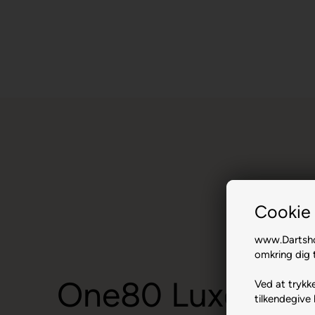
Cookie 
www.Dartshop
omkring dig t
One80 Luxor Del
Ved at trykke
tilkendegive 