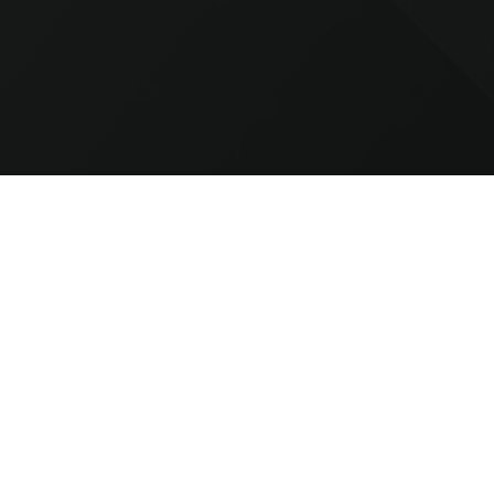
ret
Ja tak, jeg ønsker at modtag
Dartshop via e-mail. Jeg kan ti
samtykkeerklæring for elektron