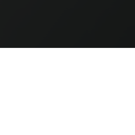
Hold dig opdate
når det gælder