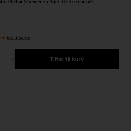
ra tilbehør (stænger og flights) til dine dartpile.
ner
Bliv medlem
+