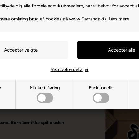
m.
tilbyde dig alle fordele som klubmedlem, har vi behov for accept af
 mere omkring brug af cookies på www.Dartshop.dk.
Læs mere
Vis cookie detaljer
e
Markedsføring
Funktionelle
i to længder & One80 Flights
DE-80339 Munchen
ksne. Børn bør ikke spille uden