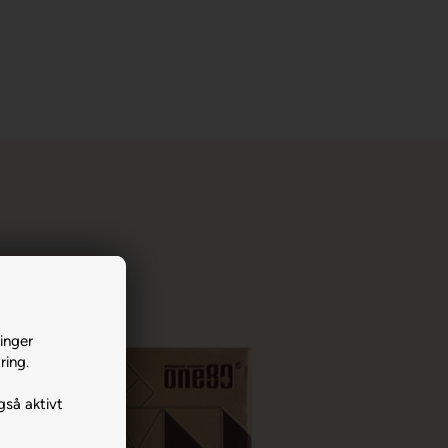
inger
ring.
gså aktivt