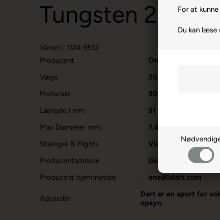
Tungsten 25 gra
For at kunne 
Du kan læse
Varenr.: 1124-9512
Producent
One80
Vægt
25
Materiale
90% Tungsten
Længde i mm
51
Max Diameter mm
7,4
Nødvendig
Stænger & Flights
Vice Medium skafter 
Producentadresse
Gollierstrasse 70, 
Producent hjemmeside
one80dart.com
Dart er en sport for vo
Advarsler
opsyn.