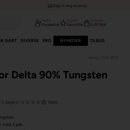
Dag-til-dag levering
Konto
0
gemt
0
vare(r)
Kundeklub
Favoritter
0,00 DKK
SK DART
DIVERSE
PRO
NYHEDER
TILBUD
Varenr.: 1124-9512
or Delta 90% Tungsten
1-2 dage
Gem
ungsten.
t med 3 pile.