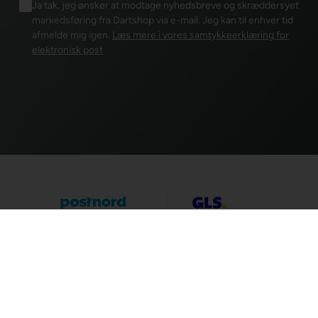
Ja tak, jeg ønsker at modtage nyhedsbreve og skræddersyet
markedsføring fra Dartshop via e-mail. Jeg kan til enhver tid
afmelde mig igen.
Læs mere i vores samtykkeerklæring for
elektronisk post