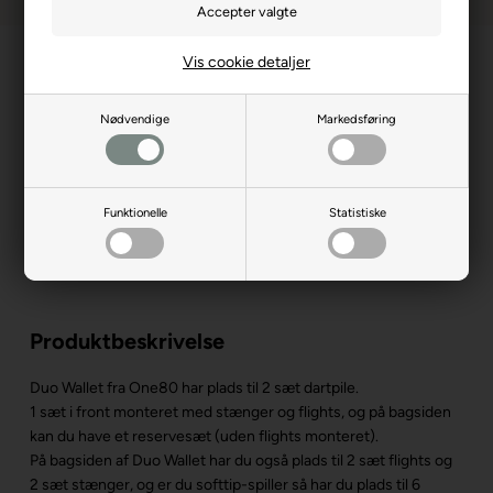
Vis cookie detaljer
Nødvendige
Markedsføring
Funktionelle
Statistiske
Produktbeskrivelse
Duo Wallet fra One80 har plads til 2 sæt dartpile.
1 sæt i front monteret med stænger og flights, og på bagsiden
kan du have et reservesæt (uden flights monteret).
På bagsiden af Duo Wallet har du også plads til 2 sæt flights og
2 sæt stænger, og er du softtip-spiller så har du plads til 6