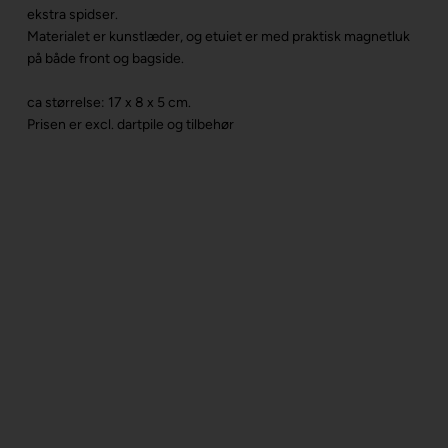
ekstra spidser.
Materialet er kunstlæder, og etuiet er med praktisk magnetluk
på både front og bagside.
ca størrelse: 17 x 8 x 5 cm.
Prisen er excl. dartpile og tilbehør