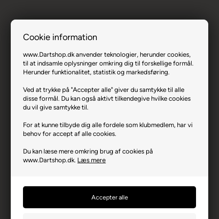
Cookie information
One80 Duo Wallet Beige.
www.Dartshop.dk anvender teknologier, herunder cookies,
til at indsamle oplysninger omkring dig til forskellige formål.
Varenr.: 0421-2514
Herunder funktionalitet, statistik og markedsføring.
Producent
One80
Ved at trykke på "Accepter alle" giver du samtykke til alle
Producentadresse
Gollierstrasse 70, DE-
disse formål. Du kan også aktivt tilkendegive hvilke cookies
80339 Munchen
du vil give samtykke til.
Producent hjemmeside
one80dart.com
For at kunne tilbyde dig alle fordele som klubmedlem, har vi
behov for accept af alle cookies.
Advarsler
Dart er en sport for voksne.
Børn bør ikke spille uden
Du kan læse mere omkring brug af cookies på
opsyn.
www.Dartshop.dk.
Læs mere