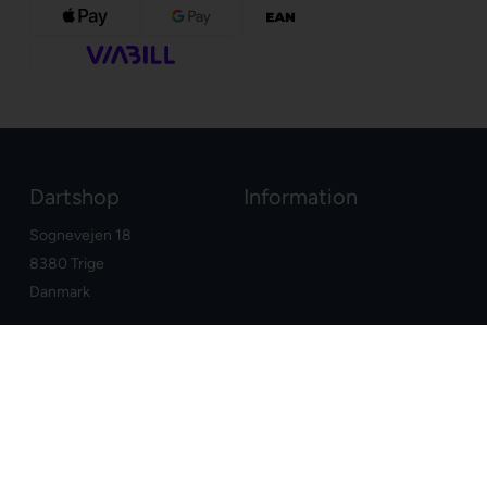
Dartshop
Information
Sognevejen 18
8380 Trige
Danmark
+45 86910300
info@dartshop.dk
CVR: DK29211752
Dine fordele
Google