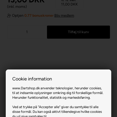
11,00
DKK
(inkl. moms)
Optjen
0.77 bonuskroner
Bliv medlem
Cookie information
www.Dartshop.dk anvender teknologier, herunder cookies,
til at indsamle oplysninger omkring dig til forskellige formål.
Herunder funktionalitet, statistik og markedsføring.
Ved at trykke på "Accepter alle" giver du samtykke til alle
Metrixx Flights.
disse formål. Du kan også aktivt tilkendegive hvilke cookies
du vil give samtykke til.