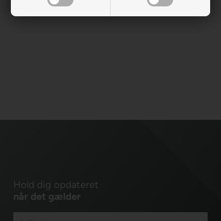
Hold dig opdateret
når det gælder