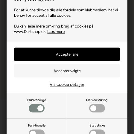
Varenr.: EM-50125
For at kunne tilbyde dig alle fordele som klubmedlem, har vi
Producent
Bull's
behov for accept af alle cookies.
Producentadresse
Eulerstrasse 9, DE-48155
Du kan læse mere omkring brug af cookies på
Münster
www.Dartshop.dk.
Læs mere
Producent hjemmeside
bulls-darts.com
Advarsler
Dart er en sport for voksne.
Børn bør ikke spille uden
opsyn.
Vis cookie detaljer
Nødvendige
Markedsføring
Funktionelle
Statistiske