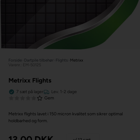
Forside
»
Dartpile tilbehør
»
Flights
»
Metrixx
Varenr.: EM-50125
Metrixx Flights
7
sæt
på lager
Lev. 1-2 dage
Gem
Metrixx flights lavet i 150 micron kvalitet som sikrer optimal
holdbarhed og form.
13,00
DKK
v/ 12 sæt