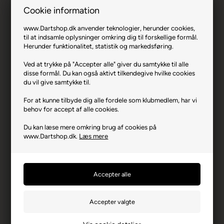
Cookie information
www.Dartshop.dk anvender teknologier, herunder cookies,
til at indsamle oplysninger omkring dig til forskellige formål.
L-Style L1 EZ Flight - Grå.
Herunder funktionalitet, statistik og markedsføring.
Ved at trykke på "Accepter alle" giver du samtykke til alle
Varenr.: 0423-06005
disse formål. Du kan også aktivt tilkendegive hvilke cookies
Producent
L-Style
du vil give samtykke til.
Producentadresse
1031-1 Ukizuka, JP-340-
For at kunne tilbyde dig alle fordele som klubmedlem, har vi
0835 Saitama
behov for accept af alle cookies.
Producent hjemmeside
lstyleglobal.com
Du kan læse mere omkring brug af cookies på
www.Dartshop.dk.
Læs mere
Advarsler
Dart er en sport for voksne.
Børn bør ikke spille uden
opsyn.