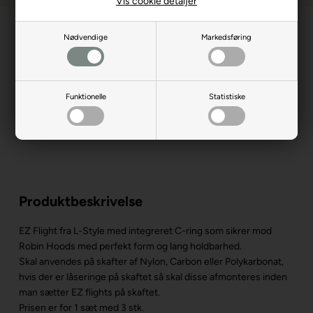
Vis cookie detaljer
Nødvendige
Markedsføring
Funktionelle
Statistiske
Produktbeskrivelse
EZ Flight fra L-Style med integreret C-ring som sikrer mod
Robin Hoods med perfekt form og lang holdbarhed.
Skal anvendes på skafter af Nylon, Carbon eller Polykarbonat,
hvis der er låseringe på skaftet så skal disse afmonteres inden
man sætter EZ flights på skaftet.
Prisen er for 1 sæt med 3 stk.