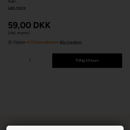
man ...
Læs mere
59,00
DKK
(inkl. moms)
Optjen
4.13 bonuskroner
Bliv medlem