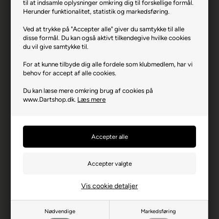
til at indsamle oplysninger omkring dig til forskellige formål.
Herunder funktionalitet, statistik og markedsføring.
L-Style Carbon, Sort 225.
Ved at trykke på "Accepter alle" giver du samtykke til alle
Varenr.: 0423-SL7005
disse formål. Du kan også aktivt tilkendegive hvilke cookies
du vil give samtykke til.
Producent
L-Style
For at kunne tilbyde dig alle fordele som klubmedlem, har vi
Farve
Sort
behov for accept af alle cookies.
Materiale
Carbon
Du kan læse mere omkring brug af cookies på
Mængde til prisen
3
www.Dartshop.dk.
Læs mere
Total længde i mm (uden
35,5
gevind)
Producentadresse
1031-1 Ukizuka, JP-340-
0835 Saitama
Producent hjemmeside
lstyleglobal.com
Advarsler
Dart er en sport for voksne.
Vis cookie detaljer
Børn bør ikke spille uden
opsyn.
Nødvendige
Markedsføring