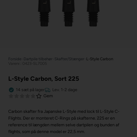
Forside
»
Dartpile tilbehør
»
Skafter/Stænger
»
L-Style Carbon
Varenr.: 0423-SL7005
L-Style Carbon, Sort 225
14
sæt
på lager
Lev. 1-2 dage
Gem
Carbon skafter fra Japanske L-Style med lock til L-Style C-
Flights. Der er monteret C-Rings på skafterne.
225 er en
reference til længden mellem selve dartpilen og bunden af
flights, som på denne model er 22,5 mm.