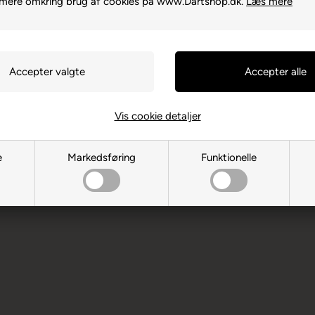
 mere omkring brug af cookies på www.Dartshop.dk.
Læs mere
340-0835 Saitama
Vis cookie detaljer
ksne. Børn bør ikke spille uden
e
Markedsføring
Funktionelle