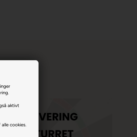
inger
ring.
gså aktivt
 alle cookies.