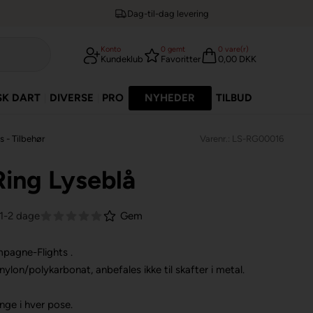
Dag-til-dag levering
Konto
0
gemt
0
vare(r)
Kundeklub
Favoritter
0,00 DKK
SK DART
DIVERSE
PRO
NYHEDER
TILBUD
s - Tilbehør
Varenr.: LS-RG00016
Ring Lyseblå
 1-2 dage
Gem
mpagne-Flights .
nylon/polykarbonat, anbefales ikke til skafter i metal.
nge i hver pose.