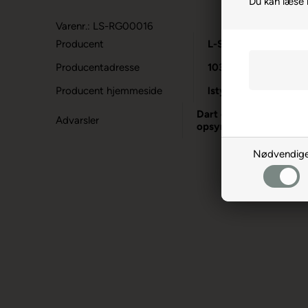
Du kan læse
Varenr.: LS-RG00016
Producent
L-Style
Producentadresse
1031-1 Ukizuka, JP-
Producent hjemmeside
lstyleglobal.com
Dart er en sport for vo
Advarsler
opsyn.
Nødvendig