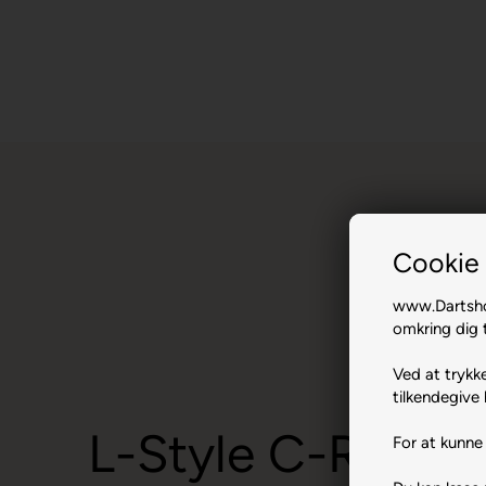
Cookie 
www.Dartshop
omkring dig t
Ved at trykke
tilkendegive 
L-Style C-Ring L
For at kunne 