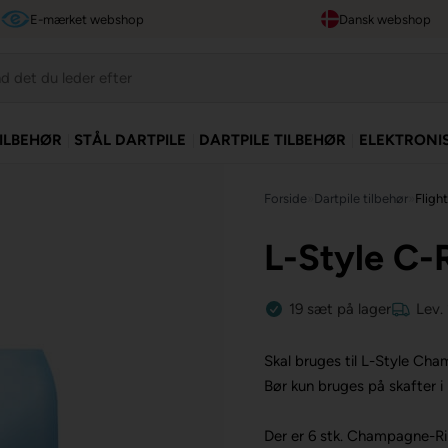
E-mærket webshop
Dansk webshop
TILBEHØR
STÅL DARTPILE
DARTPILE TILBEHØR
ELEKTRONI
Forside
»
Dartpile tilbehør
»
Flight
L-Style C-
19
sæt
på lager
Lev.
Skal bruges til L-Style Cha
Bør kun bruges på skafter i 
Der er 6 stk. Champagne-Ri