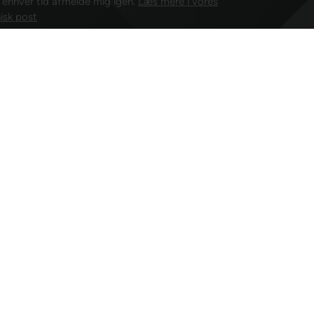
l enhver tid afmelde mig igen.
Læs mere i vores
isk post