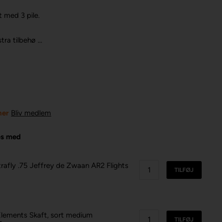
t med 3 pile.
ra tilbehø ...
ner
Bliv medlem
es med
trafly .75 Jeffrey de Zwaan AR2 Flights
TILFØJ
K
Elements Skaft, sort medium
TILFØJ