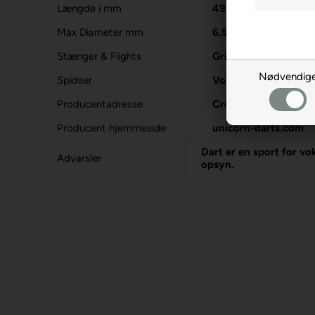
Længde i mm
49,2
Max Diameter mm
6,5
Stænger & Flights
Gripper 4 & JDZ Flig
Nødvendig
Spidser
Volute Spidser
Producentadresse
Crockham Hill, GB-
Producent hjemmeside
unicorn-darts.com
Dart er en sport for vo
Advarsler
opsyn.