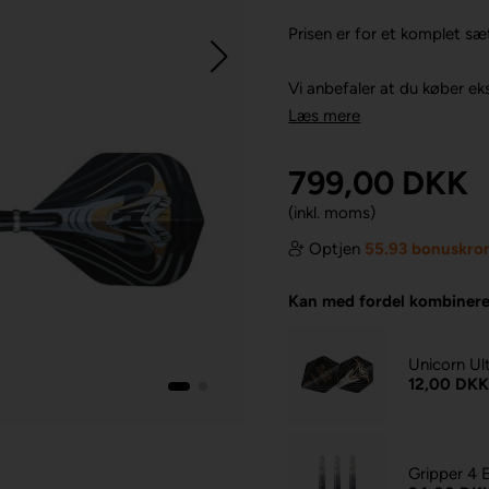
Prisen er for et komplet sæ
Vi anbefaler at du køber ekst
Læs mere
799,00
DKK
(inkl. moms)
Optjen
55.93 bonuskro
Kan med fordel kombiner
Unicorn Ul
12,00 DK
Gripper 4 