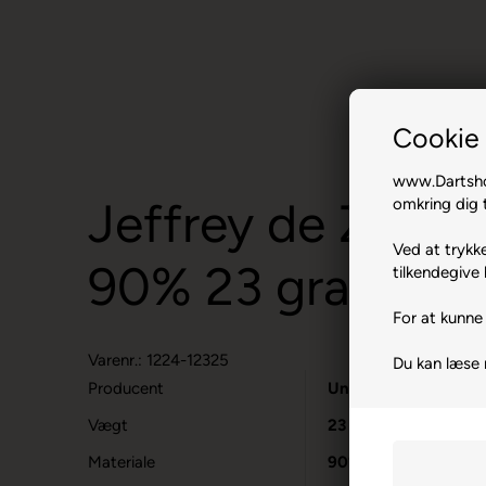
Cookie 
www.Dartshop
Jeffrey de Zwaan
omkring dig t
Ved at trykke
90% 23 gram.
tilkendegive 
For at kunne 
Varenr.: 1224-12325
Du kan læse
Producent
Unicorn
Vægt
23
Materiale
90% Tungsten