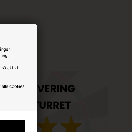
inger
ring.
gså aktivt
 alle cookies.