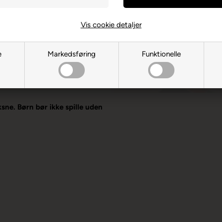
Vis cookie detaljer
hts
e
Markedsføring
Funktionelle
TN86UP Edenbridge
ksne. Børn bør ikke spille uden