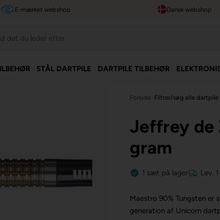
E-mærket webshop
Dansk webshop
TILBEHØR
STÅL DARTPILE
DARTPILE TILBEHØR
ELEKTRONI
Forside
»
Filtrer/søg alle dartpile
Jeffrey de
gram
1
sæt
på lager
Lev. 
Maestro 90% Tungsten er spe
generation af Unicorn dartp