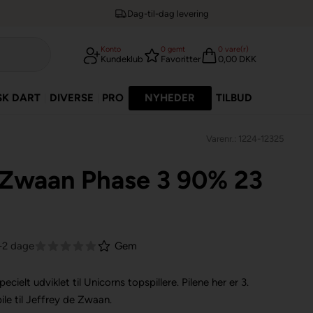
Dag-til-dag levering
Konto
0
gemt
0
vare(r)
Kundeklub
Favoritter
0,00 DKK
SK DART
DIVERSE
PRO
NYHEDER
TILBUD
Varenr.: 1224-12325
 Zwaan Phase 3 90% 23
1-2 dage
Gem
cielt udviklet til Unicorns topspillere.
Pilene her er 3.
ile til Jeffrey de Zwaan.