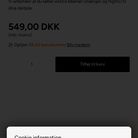
Vi anbefaler at du køber ekstra tilbehør (stænger og flights) til
dine dartpile.
549,00
DKK
(inkl. moms)
Optjen
38.43 bonuskroner
Bliv medlem
Cookie information