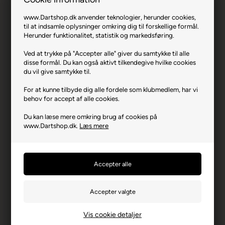
www.Dartshop.dk anvender teknologier, herunder cookies,
til at indsamle oplysninger omkring dig til forskellige formål.
Herunder funktionalitet, statistik og markedsføring.
Jeffrey de Zwaan Phase 2 90% 25 gram.
Ved at trykke på "Accepter alle" giver du samtykke til alle
disse formål. Du kan også aktivt tilkendegive hvilke cookies
Varenr.: 1122-12324
du vil give samtykke til.
Producent
Unicorn
For at kunne tilbyde dig alle fordele som klubmedlem, har vi
Vægt
25
behov for accept af alle cookies.
Materiale
90% Tungsten
Du kan læse mere omkring brug af cookies på
www.Dartshop.dk.
Læs mere
Længde i mm
50,7
Max Diameter mm
6,90
Stænger & Flights
Gripper 4 & JDZ Flights
Spidser
Standard Sølv Spidser
Producentadresse
Crockham Hill, GB-TN86UP
Edenbridge
Vis cookie detaljer
Producent hjemmeside
unicorn-darts.com