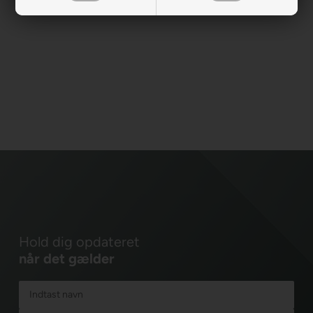
Hold dig opdateret
når det gælder