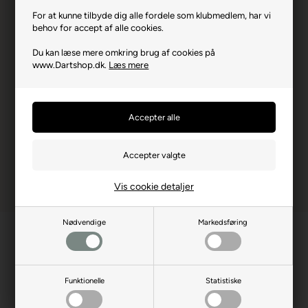
Producent
Target
For at kunne tilbyde dig alle fordele som klubmedlem, har vi
behov for accept af alle cookies.
Producentadresse
Lovet Road, GB-CM195TB
Essex
Du kan læse mere omkring brug af cookies på
www.Dartshop.dk.
Læs mere
Producent hjemmeside
target-darts.co.uk
Advarsler
Dart er en sport for voksne.
Børn bør ikke spille uden
opsyn.
Vis cookie detaljer
Nødvendige
Markedsføring
Funktionelle
Statistiske