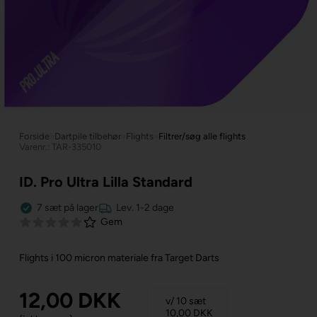
Forside
»
Dartpile tilbehør
»
Flights
»
Filtrer/søg alle flights
Varenr.: TAR-335010
ID. Pro Ultra Lilla Standard
7
sæt
på lager
Lev. 1-2 dage
Gem
Flights i 100 micron materiale fra Target Darts
12,00
DKK
v/ 10 sæt
10,00
DKK