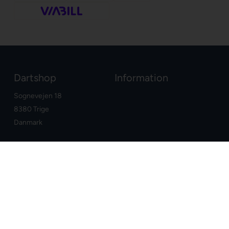
Dartshop
Information
Sognevejen 18
8380 Trige
Danmark
+45 86910300
info@dartshop.dk
CVR: DK29211752
Dine fordele
Google
E-mærket webshop