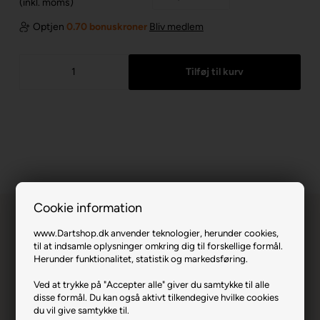
(inkl. moms)
Optjen
0.70 bonuskroner
Bliv medlem
Cookie information
www.Dartshop.dk anvender teknologier, herunder cookies,
til at indsamle oplysninger omkring dig til forskellige formål.
Herunder funktionalitet, statistik og markedsføring.
ID. Pro Ultra Lilla Standard.
Ved at trykke på "Accepter alle" giver du samtykke til alle
disse formål. Du kan også aktivt tilkendegive hvilke cookies
du vil give samtykke til.
Varenr.: TAR-335010