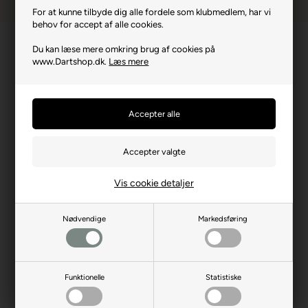
For at kunne tilbyde dig alle fordele som klubmedlem, har vi
behov for accept af alle cookies.
Du kan læse mere omkring brug af cookies på
www.Dartshop.dk.
Læs mere
Vis cookie detaljer
Nødvendige
Markedsføring
Produktbeskrivelse
GRANEYE Upgrade Kit – opgrader fra 1. generation til G2
Funktionelle
Statistiske
GRANEYE Upgrade Kit er den ideelle løsning til dig, der allerede
ejer GRANEYE 1. generation (købt før marts 2026) og ønsker at