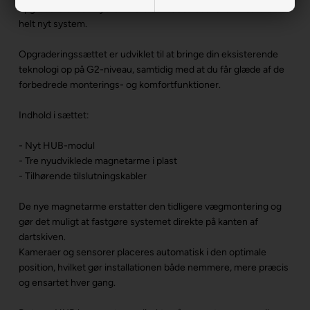
opgradere til den nye G2-version – uden at skulle investere i et
helt nyt system.
Opgraderingssættet er udviklet til at bringe din eksisterende
teknologi op på G2-niveau, samtidig med at du får glæde af de
forbedrede monterings- og komfortfunktioner.
Indhold i sættet:
- Nyt HUB-modul
- Tre nyudviklede magnetarme i plast
- Tilhørende tilslutningskabler
De nye magnetarme erstatter den tidligere vægmontering og
gør det muligt at fastgøre systemet direkte på kanten af
dartskiven.
Kameraer og sensorer placeres automatisk i den optimale
position, hvilket gør installationen både nemmere, mere præcis
og ensartet hver gang.