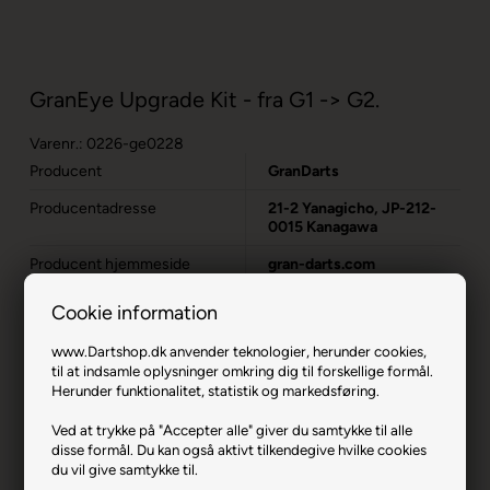
GranEye Upgrade Kit - fra G1 -> G2.
Varenr.: 0226-ge0228
Producent
GranDarts
Producentadresse
21-2 Yanagicho, JP-212-
0015 Kanagawa
Producent hjemmeside
gran-darts.com
Advarsler
Dart er en sport for voksne.
Cookie information
Børn bør ikke spille uden
opsyn.
www.Dartshop.dk anvender teknologier, herunder cookies,
til at indsamle oplysninger omkring dig til forskellige formål.
Herunder funktionalitet, statistik og markedsføring.
Ved at trykke på "Accepter alle" giver du samtykke til alle
disse formål. Du kan også aktivt tilkendegive hvilke cookies
du vil give samtykke til.