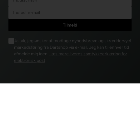
Ja tak, jeg ønsker at modtage nyhedsbreve og skræddersyet
markedsføring fra Dartshop via e-mail. Jeg kan til enhver tid
afmelde mig igen.
Læs mere i vores samtykkeerklæring for
elektronisk post