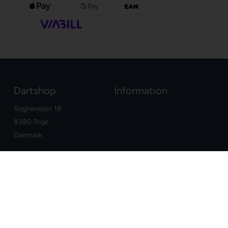
Dartshop
Information
Sognevejen 18
8380 Trige
Danmark
+45 86910300
info@dartshop.dk
CVR: DK29211752
Dine fordele
Google