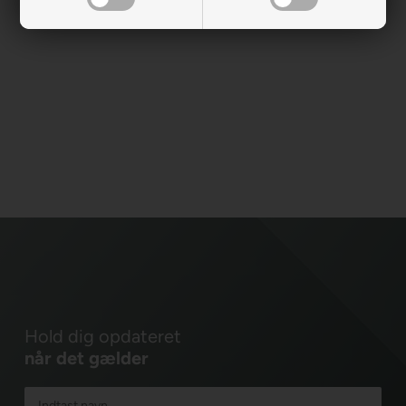
Hold dig opdateret
når det gælder