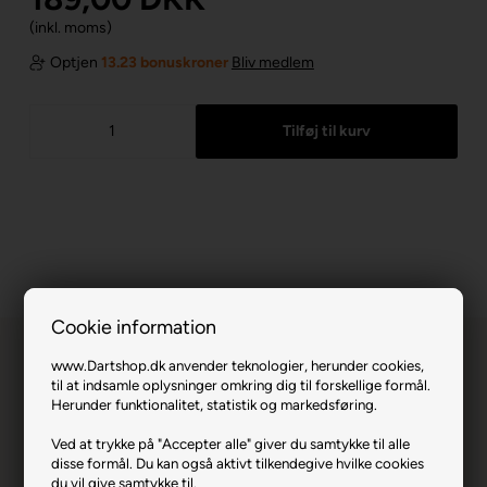
(inkl. moms)
Optjen
13.23 bonuskroner
Bliv medlem
Cookie information
www.Dartshop.dk anvender teknologier, herunder cookies,
til at indsamle oplysninger omkring dig til forskellige formål.
Herunder funktionalitet, statistik og markedsføring.
Ved at trykke på "Accepter alle" giver du samtykke til alle
Gran Tablet Holder.
disse formål. Du kan også aktivt tilkendegive hvilke cookies
du vil give samtykke til.