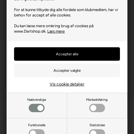
Varenr.: 0823-0040
For at kunne tilbyde dig alle fordele som klubmedlem, har vi
Producent
GranDarts
behov for accept af alle cookies.
Producentadresse
21-2 Yanagicho, JP-212-
Du kan læse mere omkring brug af cookies på
0015 Kanagawa
www.Dartshop.dk.
Læs mere
Producent hjemmeside
gran-darts.com
Advarsler
Dart er en sport for voksne.
Børn bør ikke spille uden
opsyn.
Vis cookie detaljer
Nødvendige
Markedsføring
Funktionelle
Statistiske