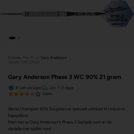
Forside
»
Pro
»
F - J
»
Gary Anderson
Varenr.: UN-27441
Gary Anderson Phase 3 WC 90% 21 gram
8
sæt
på lager
Lev. 1-2 dage
Gem
World Champion 90% Tungsten er specielt udviklet til Unicorns
topspillere.
Pilen her er Gary Anderson's Phase 3 Dartpile som er de
dartpile han spiller med.