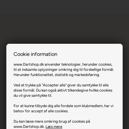
Cookie information
Gary Anderson Phase 3 WC 90% 21 gram.
www.Dartshop.dk anvender teknologier, herunder cookies,
til at indsamle oplysninger omkring dig til forskellige formål.
Varenr.: UN-27441
Herunder funktionalitet, statistik og markedsføring.
Producent
Unicorn
Ved at trykke på "Accepter alle" giver du samtykke til alle
Vægt
21
disse formål. Du kan også aktivt tilkendegive hvilke cookies
du vil give samtykke til.
Materiale
90% Tungsten
For at kunne tilbyde dig alle fordele som klubmedlem, har vi
Længde i mm
52,3
behov for accept af alle cookies.
Max Diameter mm
6,1
Du kan læse mere omkring brug af cookies på
www.Dartshop.dk.
Læs mere
Producentadresse
Crockham Hill, GB-TN86UP