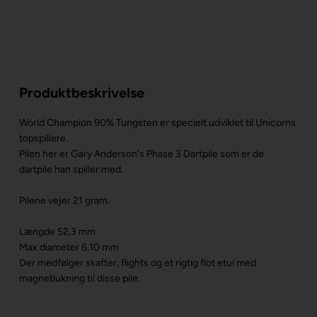
Produktbeskrivelse
World Champion 90% Tungsten er specielt udviklet til Unicorns
topspillere.
Pilen her er Gary Anderson's Phase 3 Dartpile som er de
dartpile han spiller med.
Pilene vejer 21 gram.
Længde 52,3 mm
Max diameter 6,10 mm
Der medfølger skafter, flights og et rigtig flot etui med
magnetlukning til disse pile.