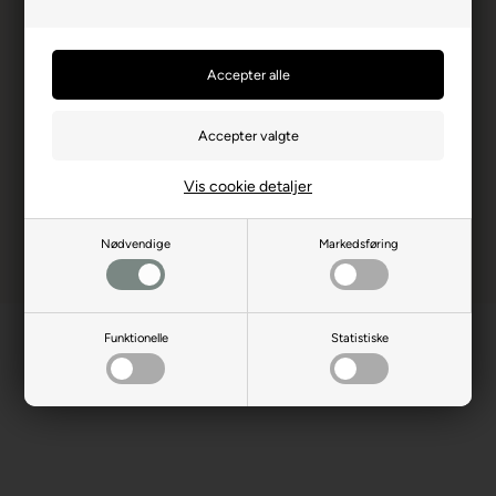
Edenbridge
Producent hjemmeside
unicorn-darts.com
Advarsler
Dart er en sport for voksne.
Børn bør ikke spille uden
opsyn.
Vis cookie detaljer
Nødvendige
Markedsføring
Funktionelle
Statistiske