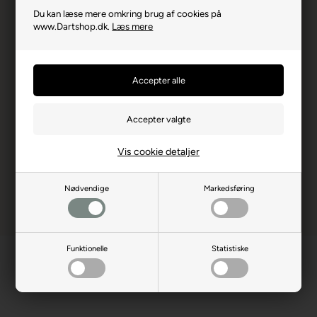
sæt flights medfølger
Du kan læse mere omkring brug af cookies på
www.Dartshop.dk.
Læs mere
Producentadresse
Crockham Hill, GB-TN86UP
Edenbridge
Producent hjemmeside
unicorn-darts.com
Advarsler
Dart er en sport for voksne.
Børn bør ikke spille uden
opsyn.
Vis cookie detaljer
Nødvendige
Markedsføring
Funktionelle
Statistiske