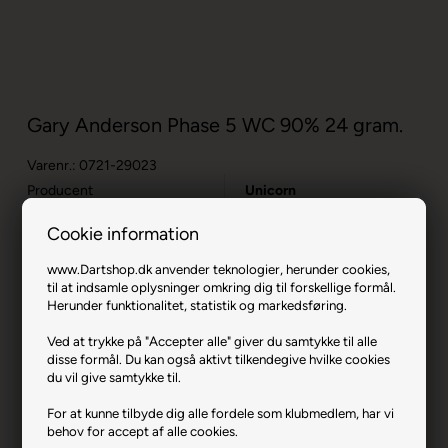
Gary Anderson Phase 5 WC 90% 24 gram.
Varenr.: 0721-29023
Producent
Unicorn
Vægt
24
Cookie information
Materiale
90% Tungsten
www.Dartshop.dk anvender teknologier, herunder cookies,
til at indsamle oplysninger omkring dig til forskellige formål.
Længde i mm
52,4
Herunder funktionalitet, statistik og markedsføring.
Max Diameter mm
6,5
Ved at trykke på "Accepter alle" giver du samtykke til alle
disse formål. Du kan også aktivt tilkendegive hvilke cookies
Stænger & Flights
Gripper 4 Elements & Phase
5 Flights
du vil give samtykke til.
Spidser
Volute Spidser
For at kunne tilbyde dig alle fordele som klubmedlem, har vi
behov for accept af alle cookies.
Andet tilbehør
I alt 3 sæt stænger og 4