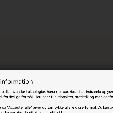
information
 Diamond
.dk anvender teknologier, herunder cookies, til at indsamle oplysn
il forskellige formål. Herunder funktionalitet, statistik og markedsfø
ram.
 på "Accepter alle" giver du samtykke til alle disse formål. Du kan o
hvilke cookies du vil give samtykke til.