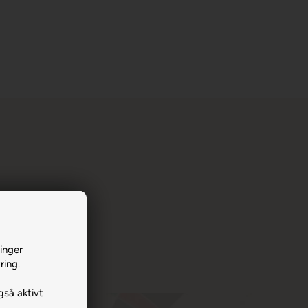
inger
ring.
gså aktivt