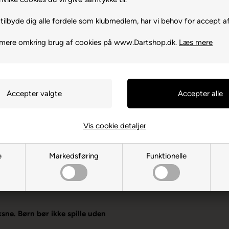
tilbyde dig alle fordele som klubmedlem, har vi behov for accept af
 mere omkring brug af cookies på www.Dartshop.dk.
Læs mere
Vis cookie detaljer
 Standard
e
Markedsføring
Funktionelle
 pilene
13PT Bridgend
ksne. Børn bør ikke spille uden