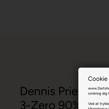
Cookie 
Dennis Priestley
www.Dartshop
omkring dig t
3-Zero 90% 24 g
Ved at trykke
tilkendegive 