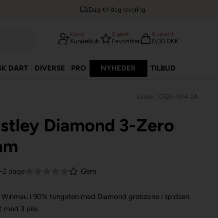
Dag-til-dag levering
Konto
0
gemt
0
vare(r)
Kundeklub
Favoritter
0,00 DKK
SK DART
DIVERSE
PRO
NYHEDER
TILBUD
Varenr.: 0524-1514-24
estley Diamond 3-Zero
am
1-2 dage
Gem
fra Winmau i 90% tungsten med Diamond grebzone i spidsen.
t med 3 pile.