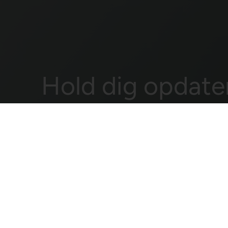
Hold dig opdate
når det gælder