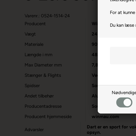
For at kunne 
Varenr.: 0524-1514-24
Producent
Winmau
Du kan læse
Vægt
24
Materiale
90% Tungsten
Længde i mm
48,3
Max Diameter mm
7,85
Stænger & Flights
Vecta Kort og Prism
Spidser
Sorte Stålspidser
Nødvendig
Andet tilbehør
Aluminiumsholder til
Producentadresse
South Road, GB-CF3
Producent hjemmeside
winmau.com
Dart er en sport for vo
Advarsler
opsyn.