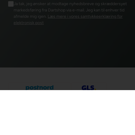
Ja tak, jeg ønsker at modtage nyhedsbreve og skræddersyet
markedsføring fra Dartshop via e-mail. Jeg kan til enhver tid
afmelde mig igen.
Læs mere i vores samtykkeerklæring for
elektronisk post