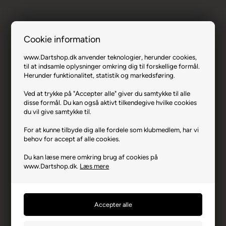
Cookie information
www.Dartshop.dk anvender teknologier, herunder cookies,
til at indsamle oplysninger omkring dig til forskellige formål.
Condor Zero Stress Flights S. - Klar blå,
Herunder funktionalitet, statistik og markedsføring.
Medium.
Ved at trykke på "Accepter alle" giver du samtykke til alle
disse formål. Du kan også aktivt tilkendegive hvilke cookies
Varenr.: 1222-36319
du vil give samtykke til.
Producent
Felix Corporation
For at kunne tilbyde dig alle fordele som klubmedlem, har vi
Producentadresse
18-18 Yozhizuk, JP-812-
behov for accept af alle cookies.
0041 Fukuoka
Du kan læse mere omkring brug af cookies på
Producent hjemmeside
e-felix.co.jp
www.Dartshop.dk.
Læs mere
Advarsler
Dart er en sport for voksne.
Børn bør ikke spille uden
opsyn.