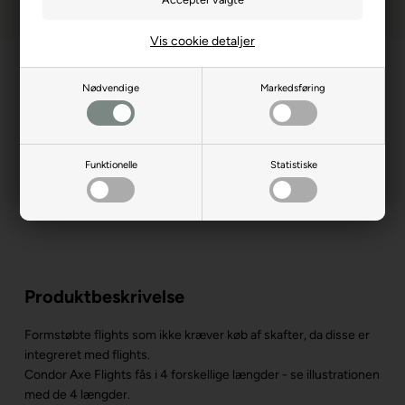
Vis cookie detaljer
Nødvendige
Markedsføring
Funktionelle
Statistiske
Produktbeskrivelse
Formstøbte flights som ikke kræver køb af skafter, da disse er
integreret med flights.
Condor Axe Flights fås i 4 forskellige længder - se illustrationen
med de 4 længder.