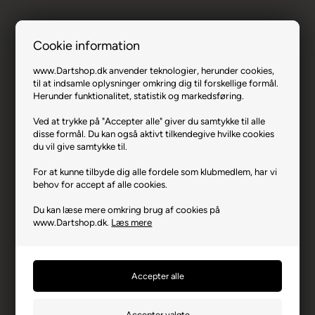
Cookie information
www.Dartshop.dk anvender teknologier, herunder cookies,
Condor Axe Flights S. - Klar Lilla, Lang.
til at indsamle oplysninger omkring dig til forskellige formål.
Herunder funktionalitet, statistik og markedsføring.
Varenr.: 0124-38268
Ved at trykke på "Accepter alle" giver du samtykke til alle
Producent
Felix Corporation
disse formål. Du kan også aktivt tilkendegive hvilke cookies
du vil give samtykke til.
Producentadresse
18-18 Yozhizuk, JP-812-
0041 Fukuoka
For at kunne tilbyde dig alle fordele som klubmedlem, har vi
behov for accept af alle cookies.
Producent hjemmeside
e-felix.co.jp
Du kan læse mere omkring brug af cookies på
Advarsler
Dart er en sport for voksne.
www.Dartshop.dk.
Læs mere
Børn bør ikke spille uden
opsyn.