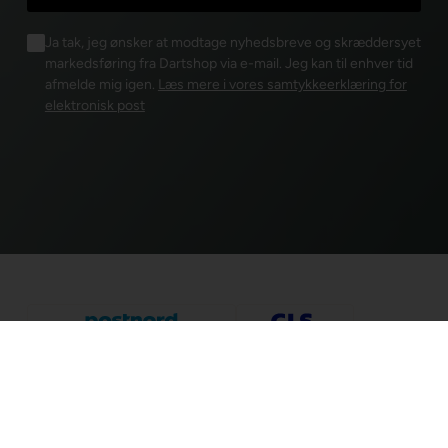
Ja tak, jeg ønsker at modtage nyhedsbreve og skræddersyet
markedsføring fra Dartshop via e-mail. Jeg kan til enhver tid
afmelde mig igen.
Læs mere i vores samtykkeerklæring for
elektronisk post