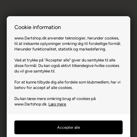
Cookie information
www.Dartshop.dk anvender teknologier, herunder cookies,
til at indsamle oplysninger omkring dig til forskellige formål.
Condor Axe Flights Wing Slim -
Herunder funktionalitet, statistik og markedsføring.
Transparent, Medium.
Ved at trykke på "Accepter alle" giver du samtykke til alle
Varenr.: 0123-36804
disse formål. Du kan også aktivt tilkendegive hvilke cookies
du vil give samtykke til.
Producent
Felix Corporation
For at kunne tilbyde dig alle fordele som klubmedlem, har vi
Producentadresse
18-18 Yozhizuk, JP-812-
behov for accept af alle cookies.
0041 Fukuoka
Producent hjemmeside
e-felix.co.jp
Du kan læse mere omkring brug af cookies på
www.Dartshop.dk.
Læs mere
Advarsler
Dart er en sport for voksne.
Børn bør ikke spille uden
opsyn.